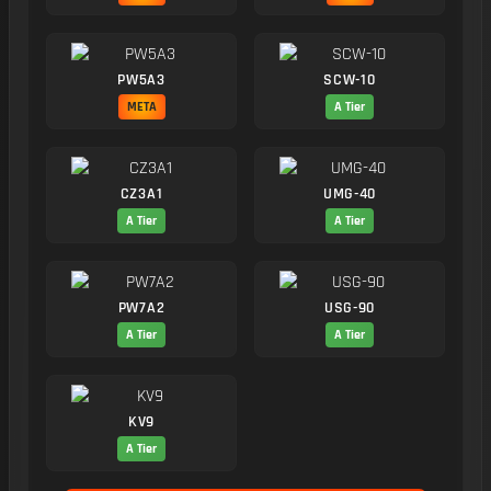
PW5A3
SCW-10
META
A Tier
CZ3A1
UMG-40
A Tier
A Tier
PW7A2
USG-90
A Tier
A Tier
KV9
A Tier