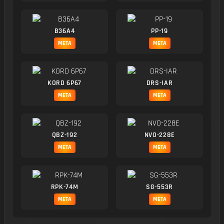
B36A4
PP-19
META
META
KORD 6P67
DRS-IAR
META
META
QBZ-192
NVO-228E
META
META
RPK-74M
SG-553R
META
META