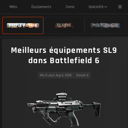
Toggl
Méta
Équipements
Camo
Spécialité
BATTLE ROYALE
CLASSÉ
MULTIJOUEUR
Meilleurs équipements SL9
dans Battlefield 6
Mis À Jour
: Aug 6, 2026
Saison 4