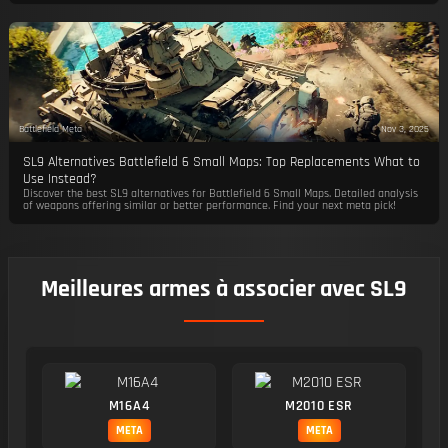
Battlefield Meta
Nov 3, 2025
SL9 Alternatives Battlefield 6 Small Maps: Top Replacements What to
Use Instead?
Discover the best SL9 alternatives for Battlefield 6 Small Maps. Detailed analysis
of weapons offering similar or better performance. Find your next meta pick!
Meilleures armes à associer avec SL9
M16A4
M2010 ESR
META
META