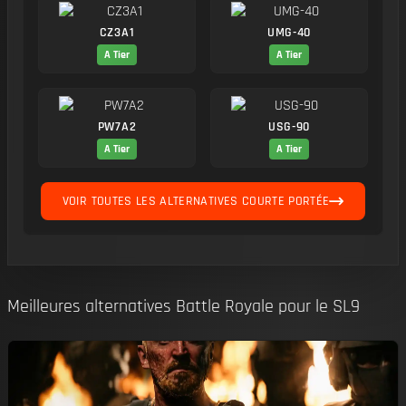
CZ3A1
UMG-40
A Tier
A Tier
PW7A2
USG-90
A Tier
A Tier
VOIR TOUTES LES ALTERNATIVES COURTE PORTÉE
Meilleures alternatives Battle Royale pour le SL9