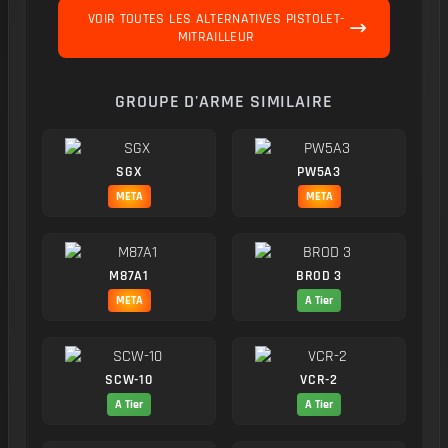
VOIR TOUTES LES ALTERNATIVES PISTOLET-
MITRAILLEUR
GROUPE D'ARME SIMILAIRE
SGX
PW5A3
META
META
M87A1
BROD 3
META
A Tier
SCW-10
VCR-2
A Tier
A Tier