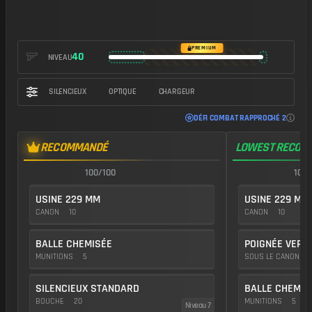
https://img.battlefieldmeta.gg/sl9_version2/gunFullDisplay
PREMIUM
40
NIVEAU
SILENCIEUX
OPTIQUE
CHARGEUR
DÉFI COMBAT RAPPROCHÉ 2
RECOMMANDÉ
LOWEST RECOIL
100/100
100/
USINE 229 MM
USINE 229 MM
CANON
10
CANON
10
BALLE CHEMISÉE
POIGNÉE VERTI
MUNITIONS
5
SOUS LE CANON
1
SILENCIEUX STANDARD
BALLE CHEMIS
BOUCHE
20
MUNITIONS
5
Niveau 7