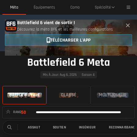
Toggl
Méta
Équipements
Camo
Spécialité
Battlefield 6 vient de sortir !
Découvrez la méta BF6 et les meilleures configurations
TÉLÉCHARGER L'APP
Battlefield 6 Meta
Mis À Jour
: Aug 6, 2026
Saison 4
BATTLE ROYALE
CLASSÉ
MULTIJOUEUR
50
RANG
ASSAUT
SOUTIEN
INGÉNIEUR
RECONNAISSANCE