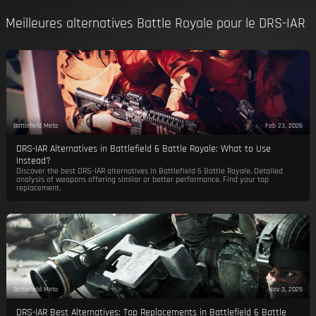
Meilleures alternatives Battle Royale pour le DRS-IAR
Battlefield Meta
Feb 23, 2026
DRS-IAR Alternatives in Battlefield 6 Battle Royale: What to Use
Instead?
Discover the best DRS-IAR alternatives in Battlefield 6 Battle Royale. Detailed
analysis of weapons offering similar or better performance. Find your top
replacement.
Battlefield Meta
Nov 3, 2025
DRS-IAR Best Alternatives: Top Replacements in Battlefield 6 Battle