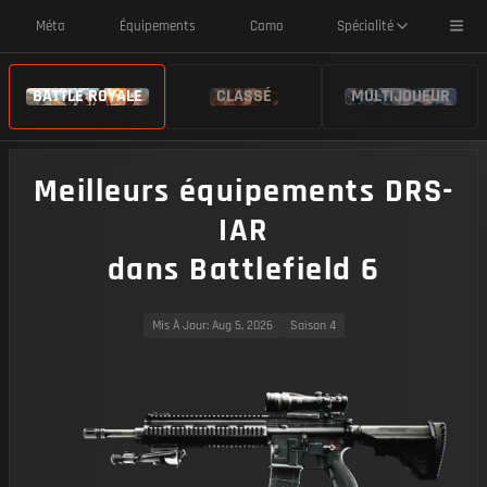
Toggl
Méta
Équipements
Camo
Spécialité
BATTLE ROYALE
CLASSÉ
MULTIJOUEUR
Meilleurs équipements DRS-
IAR
dans Battlefield 6
Mis À Jour
: Aug 5, 2026
Saison 4