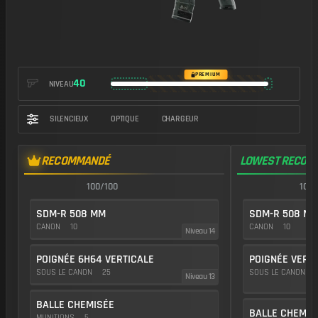
https://img.battlefieldmeta.gg/drs-iar_version2/gunFullDisplay
PREMIUM
40
NIVEAU
SILENCIEUX
OPTIQUE
CHARGEUR
RECOMMANDÉ
LOWEST RECOIL
100/100
100/
SDM-R 508 MM
SDM-R 508 M
CANON
10
CANON
10
Niveau 14
POIGNÉE 6H64 VERTICALE
POIGNÉE VERT
SOUS LE CANON
25
SOUS LE CANON
Niveau 13
BALLE CHEMISÉE
BALLE CHEMIS
MUNITIONS
5