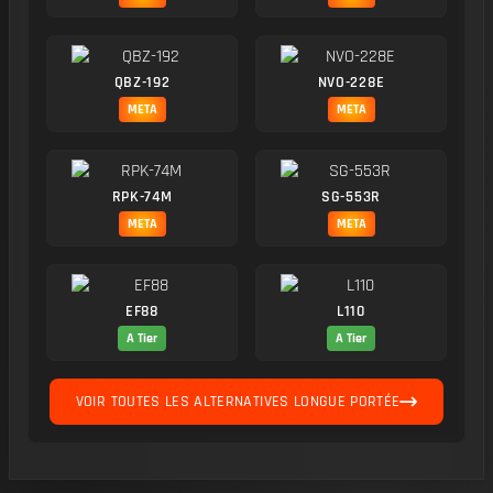
QBZ-192
NVO-228E
META
META
RPK-74M
SG-553R
META
META
EF88
L110
A Tier
A Tier
VOIR TOUTES LES ALTERNATIVES LONGUE PORTÉE