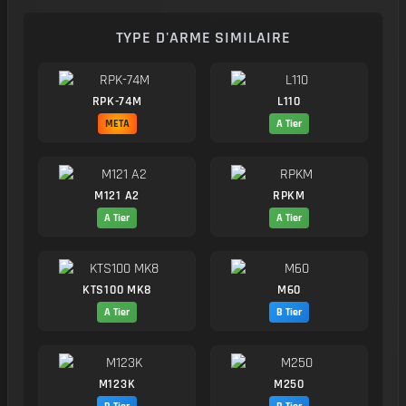
TYPE D'ARME SIMILAIRE
RPK-74M
L110
META
A Tier
M121 A2
RPKM
A Tier
A Tier
KTS100 MK8
M60
A Tier
B Tier
M123K
M250