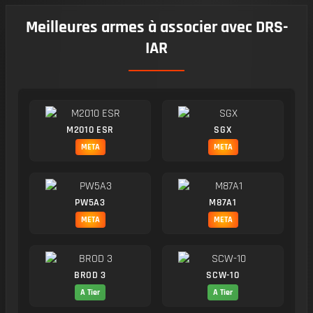
Meilleures armes à associer avec DRS-
IAR
M2010 ESR
SGX
META
META
PW5A3
M87A1
META
META
BROD 3
SCW-10
A Tier
A Tier