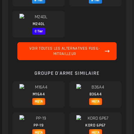
B Tier
B Tier
M240L
C Tier
VOIR TOUTES LES ALTERNATIVES FUSIL-
MITRAILLEUR
GROUPE D'ARME SIMILAIRE
M16A4
B36A4
META
META
PP-19
KORD 6P67
META
META