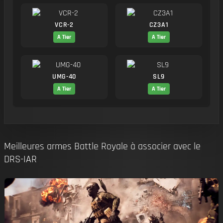
VCR-2
CZ3A1
A Tier
A Tier
UMG-40
SL9
A Tier
A Tier
Meilleures armes Battle Royale à associer avec le
DRS-IAR