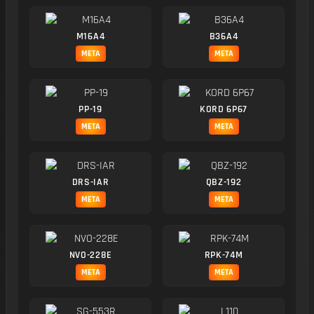
M16A4
B36A4
META
META
PP-19
KORD 6P67
META
META
DRS-IAR
QBZ-192
META
META
NVO-228E
RPK-74M
META
META