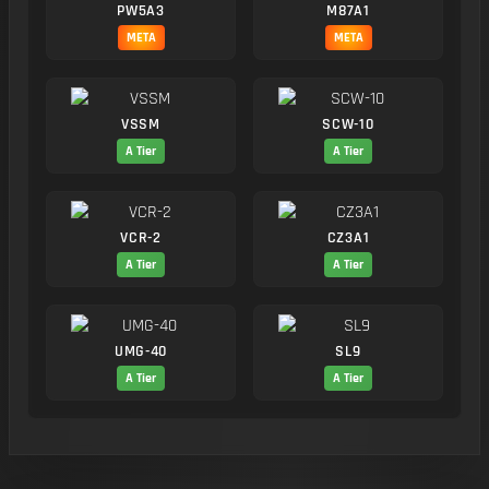
PW5A3
M87A1
META
META
VSSM
SCW-10
A Tier
A Tier
VCR-2
CZ3A1
A Tier
A Tier
UMG-40
SL9
A Tier
A Tier