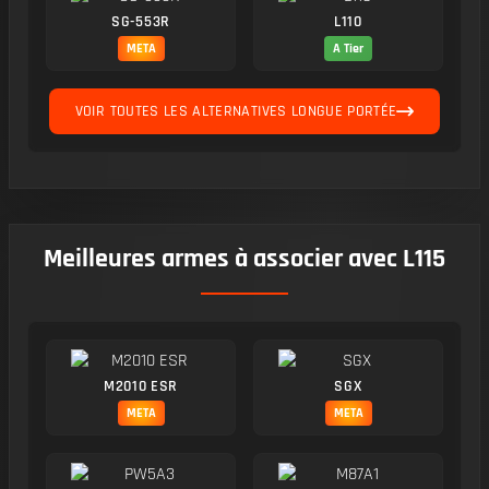
SG-553R
L110
META
A Tier
VOIR TOUTES LES ALTERNATIVES LONGUE PORTÉE
Meilleures armes à associer avec L115
M2010 ESR
SGX
META
META