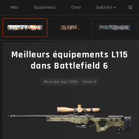
Toggl
Méta
Équipements
Camo
Spécialité
BATTLE ROYALE
CLASSÉ
MULTIJOUEUR
Meilleurs équipements L115
dans Battlefield 6
Mis À Jour
: Aug 1, 2026
Saison 4