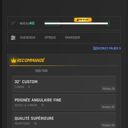
https://img.battlefieldmeta.gg/l115/gunFullDisplay
PREMIUM
40
NIVEAU
SILENCIEUX
OPTIQUE
CHARGEUR
RECRUIT PALIER 5
RECOMMANDÉ
100/100
32" CUSTOM
CANON
5
Niveau 18
POIGNÉE ANGULAIRE FINE
SOUS LE CANON
15
Niveau 35
QUALITÉ SUPÉRIEURE
MUNITIONS
10
Niveau 30