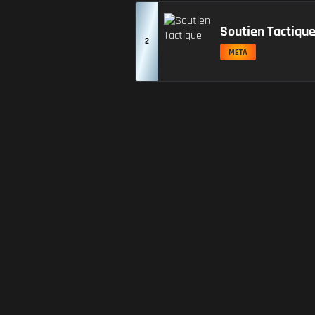
Soutien Tactiqu
2
META