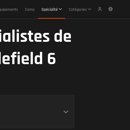
quipements
Camo
Spécialité
Catégories
alistes de
efield 6