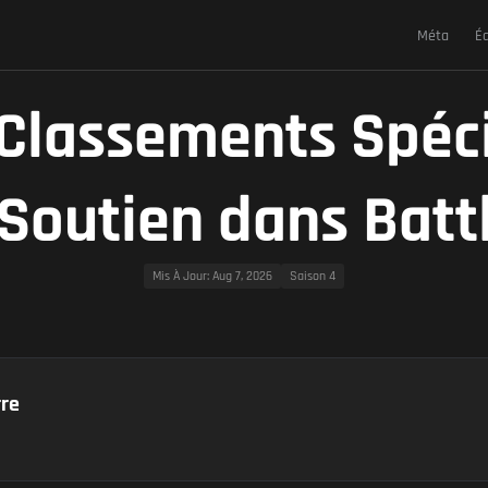
Méta
É
 Classements Spéci
 Soutien dans Battl
Mis À Jour
: Aug 7, 2026
Saison 4
re