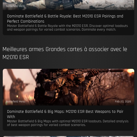
Battlefield Meta
Feb 23, 2026
Dominate Battlefield 6 Battle Royale: Best M2010 ESR Pairings and
Perfect Combinations
Master Battlefield 6 Battle Royale with the M2010 ESR. Discover optimal loadouts
and weapon pairings for varied combat scenarios. Dominate every match.
Meilleures armes Grandes cartes à associer avec le
M2010 ESR
Battlefield Meta
Feb 23, 2026
Dominate Battlefield 6 Big Maps: M2010 ESR Best Weapons to Pair
With
Master Battlefield 6 Big Maps with optimal M2010 ESR loadouts. Detailed analysis
of best weapon pairings for varied combat scenarios.