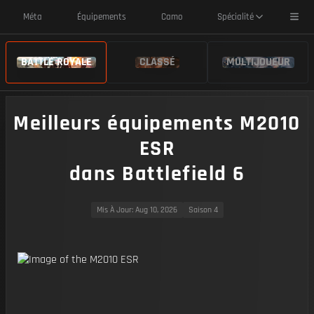
Toggl
Méta
Équipements
Camo
Spécialité
BATTLE ROYALE
CLASSÉ
MULTIJOUEUR
Meilleurs équipements M2010
ESR
dans Battlefield 6
Mis À Jour
: Aug 10, 2026
Saison 4
https://img.battlefieldmeta.gg/m2010-esr_version2/gunFullDisplay