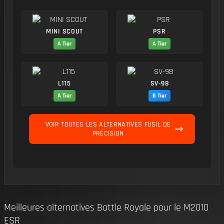
MINI SCOUT
PSR
A Tier
A Tier
L115
SV-98
A Tier
B Tier
VOIR TOUTES LES ALTERNATIVES FUSIL DE
PRÉCISION
Meilleures alternatives Battle Royale pour le M2010
ESR