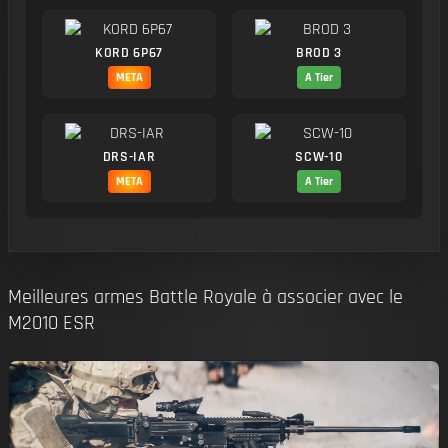
KORD 6P67
BROD 3
META
A Tier
DRS-IAR
SCW-10
META
A Tier
Meilleures armes Battle Royale à associer avec le
M2010 ESR