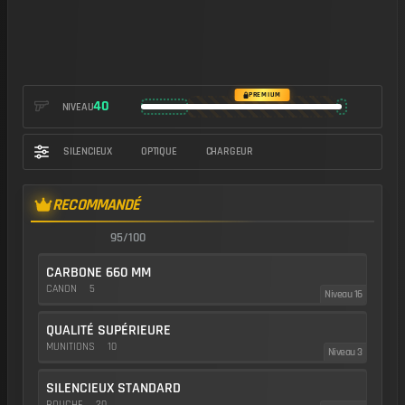
PREMIUM
40
NIVEAU
SILENCIEUX
OPTIQUE
CHARGEUR
RECOMMANDÉ
95/100
CARBONE 660 MM
CANON
5
Niveau 16
QUALITÉ SUPÉRIEURE
MUNITIONS
10
Niveau 3
SILENCIEUX STANDARD
BOUCHE
20