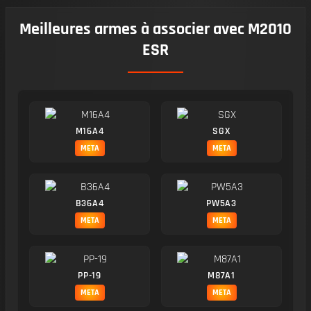
Meilleures armes à associer avec M2010
ESR
M16A4
SGX
META
META
B36A4
PW5A3
META
META
PP-19
M87A1
META
META