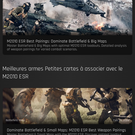
Battlefield Meta
Oct 13, 2025
M2010 ESR Best Pairings: Dominate Battlefield 6 Big Maps
Master Battlefield 6 Big Maps with optimal M2010 ESR loadouts. Detailed analysis
of weapon pairings for varied combat scenarios.
Meilleures armes Petites cartes à associer avec le
M2010 ESR
Battlefield Meta
Feb 23, 2026
Dominate Battlefield 6 Small Maps: M2010 ESR Best Weapon Pairings
Master Battlefield 6 Small Maps with the M2010 ESR. Discover optimal loadout