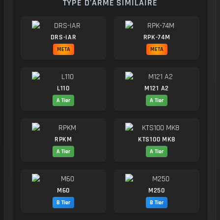
TYPE D'ARME SIMILAIRE
DRS-IAR
RPK-74M
META
META
L110
M121 A2
A Tier
A Tier
RPKM
KTS100 MK8
A Tier
A Tier
M60
M250
B Tier
B Tier