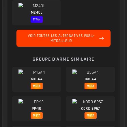
M240L
C Tier
VOIR TOUTES LES ALTERNATIVES FUSIL-
MITRAILLEUR
GROUPE D'ARME SIMILAIRE
M16A4
B36A4
META
META
PP-19
KORD 6P67
META
META