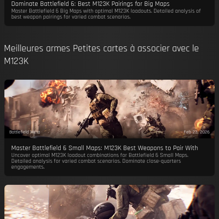
Dominate Battlefield 6: Best M123K Pairings for Big Maps
Master Battlefield 6 Big Maps with optimal M123K loadouts. Detailed analysis of
best weapon pairings for varied combat scenarios.
Meilleures armes Petites cartes à associer avec le
M123K
Battlefield Meta
Feb 23, 2026
Master Battlefield 6 Small Maps: M123K Best Weapons to Pair With
Uncover optimal M123K loadout combinations for Battlefield 6 Small Maps.
Detailed analysis for varied combat scenarios. Dominate close-quarters
engagements.