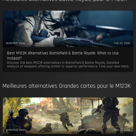
Battlefield Meta
Feb 23, 2026
Best M123K Alternatives Battlefield 6 Battle Royale: What to Use
Instead?
Discover the best M123K alternatives in Battlefield 6 Battle Royale. Detailed
analysis of weapons offering similar or superior performance. Find your new meta.
Meilleures alternatives Grandes cartes pour le M123K
Battlefield Meta
Feb 23, 2026