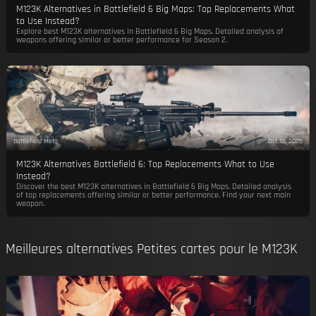
M123K Alternatives in Battlefield 6 Big Maps: Top Replacements What
to Use Instead?
Explore best M123K alternatives in Battlefield 6 Big Maps. Detailed analysis of
weapons offering similar or better performance for Season 2.
Battlefield Meta
Oct 13, 2025
M123K Alternatives Battlefield 6: Top Replacements What to Use
Instead?
Discover the best M123K alternatives in Battlefield 6 Big Maps. Detailed analysis
of top replacements offering similar or better performance. Find your next main
weapon.
Meilleures alternatives Petites cartes pour le M123K