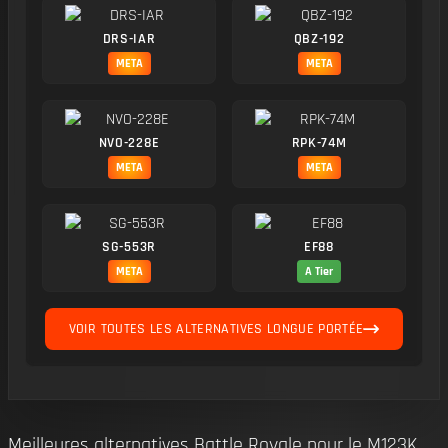
DRS-IAR
QBZ-192
META
META
NVO-228E
RPK-74M
META
META
SG-553R
EF88
META
A Tier
VOIR TOUTES LES ALTERNATIVES LONGUE PORTÉE
Meilleures alternatives Battle Royale pour le M123K