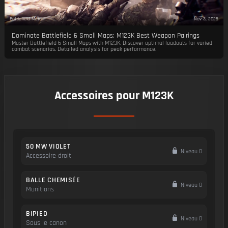
Battlefield Meta
Nov 3, 2025
Dominate Battlefield 6 Small Maps: M123K Best Weapon Pairings
Master Battlefield 6 Small Maps with M123K. Discover optimal loadouts for varied
combat scenarios. Detailed analysis for peak performance.
Accessoires pour M123K
50 MW VIOLET
Niveau 0
Accessoire droit
BALLE CHEMISÉE
Niveau 0
Munitions
BIPIED
Niveau 0
Sous le canon