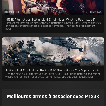
Battlefield Meta
Feb 23, 2026
M123K Alternatives Battlefield 6 Small Maps: What to Use Instead?
Discover the best M123K alternatives in Battlefield 6 Small Maps. Detailed analysis
of weapons offering similar or better performance. Find your top replacement
now!
Battlefield Meta
Nov 3, 2025
Battlefield 6 Small Maps: Best M123K Alternatives - Top Replacements
Find the best M123K alternatives for Battlefield 6 Small Maps. Detailed analysis of
weapons offering similar or better performance. Upgrade your loadout now!
Meilleures armes à associer avec M123K