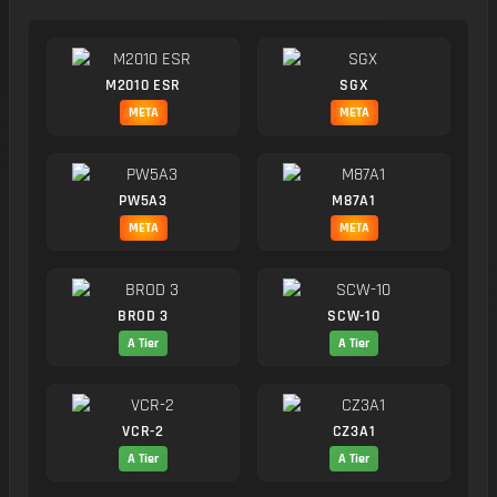
M2010 ESR
SGX
META
META
PW5A3
M87A1
META
META
BROD 3
SCW-10
A Tier
A Tier
VCR-2
CZ3A1
A Tier
A Tier