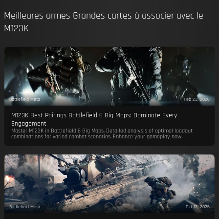
Meilleures armes Grandes cartes à associer avec le
M123K
Battlefield Meta
Feb 23, 2026
M123K Best Pairings Battlefield 6 Big Maps: Dominate Every
Engagement
Master M123K in Battlefield 6 Big Maps. Detailed analysis of optimal loadout
combinations for varied combat scenarios. Enhance your gameplay now.
Battlefield Meta
Oct 13, 2025