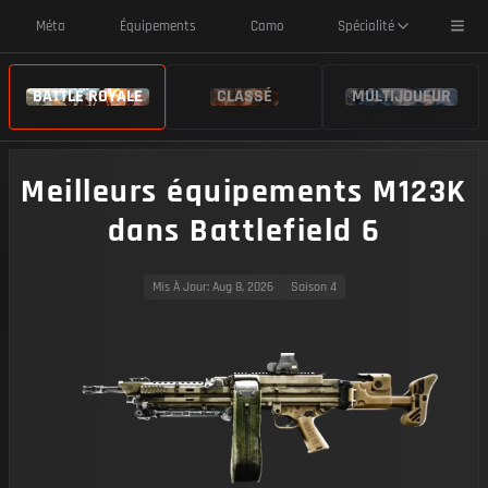
Toggl
Méta
Équipements
Camo
Spécialité
BATTLE ROYALE
CLASSÉ
MULTIJOUEUR
Meilleurs équipements M123K
dans Battlefield 6
Mis À Jour
: Aug 8, 2026
Saison 4