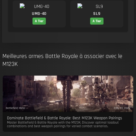
UMG-40
SL9
A Tier
A Tier
Meilleures armes Battle Royale à associer avec le
M123K
Battlefield Meta
Feb 23, 2026
Dominate Battlefield 6 Battle Royale: Best M123K Weapon Pairings
Master Battlefield 6 Battle Royale with the M123K. Discover optimal loadout
combinations and best weapon pairings for varied combat scenarios.