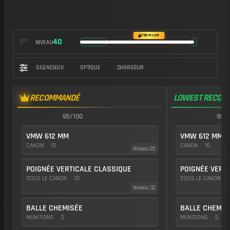
https://img.battlefieldmeta.gg/m123k_version2/gunFullDisplay
PREMIUM
40
NIVEAU
SILENCIEUX
OPTIQUE
CHARGEUR
RECOMMANDÉ
LOWEST RECOIL
95/100
95/1
VMW 612 MM
VMW 612 MM
CANON
10
CANON
10
Niveau 22
POIGNÉE VERTICALE CLASSIQUE
POIGNÉE VERT
SOUS LE CANON
35
SOUS LE CANON
Niveau 32
BALLE CHEMISÉE
BALLE CHEMIS
MUNITIONS
5
MUNITIONS
5