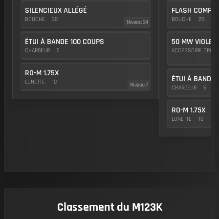
SILENCIEUX ALLÉGÉ
FLASH COMP
BOUCHE
30
BOUCHE
20
Niveau 34
ÉTUI À BANDE 100 COUPS
50 MW VIOLET
CHARGEUR
5
ACCESSOIRE DROIT
RO-M 1.75X
ÉTUI À BANDE 
LUNETTE
10
Niveau 7
CHARGEUR
5
RO-M 1.75X
LUNETTE
10
Classement du M123K