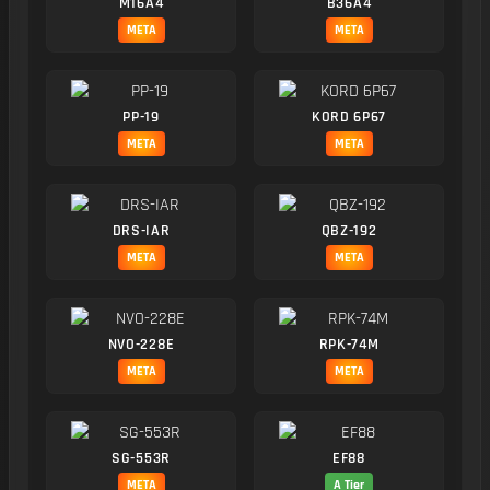
M16A4
B36A4
META
META
PP-19
KORD 6P67
META
META
DRS-IAR
QBZ-192
META
META
NVO-228E
RPK-74M
META
META
SG-553R
EF88
META
A Tier