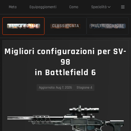
Toggl
Meta
Equipaggiamenti
Camo
Specialità
BATTLE ROYALE
CLASSIFICATA
MULTIGIOCATORE
Migliori configurazioni per SV-
98
in Battlefield 6
Aggiornato
: Aug 7, 2026
Stagione 4