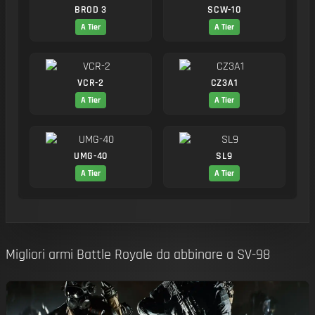
BROD 3
SCW-10
A Tier
A Tier
VCR-2
CZ3A1
A Tier
A Tier
UMG-40
SL9
A Tier
A Tier
Migliori armi Battle Royale da abbinare a SV-98