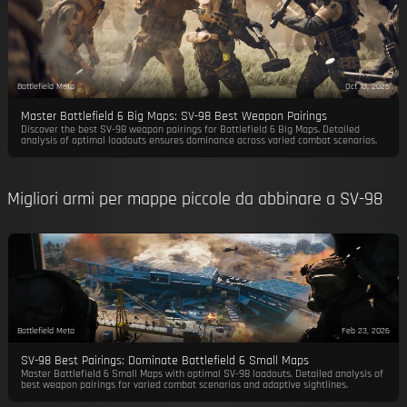
Battlefield Meta
Oct 13, 2025
Master Battlefield 6 Big Maps: SV-98 Best Weapon Pairings
Discover the best SV-98 weapon pairings for Battlefield 6 Big Maps. Detailed
analysis of optimal loadouts ensures dominance across varied combat scenarios.
Migliori armi per mappe piccole da abbinare a SV-98
Battlefield Meta
Feb 23, 2026
SV-98 Best Pairings: Dominate Battlefield 6 Small Maps
Master Battlefield 6 Small Maps with optimal SV-98 loadouts. Detailed analysis of
best weapon pairings for varied combat scenarios and adaptive sightlines.