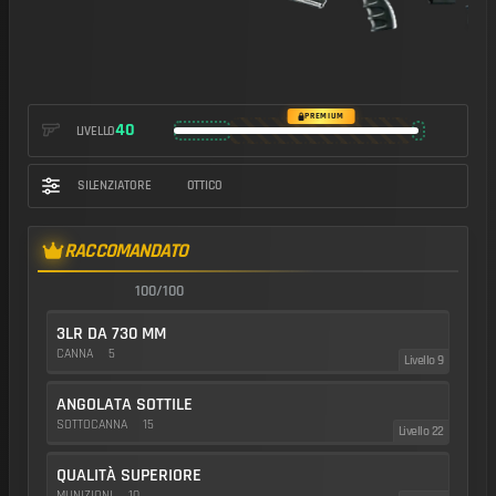
https://img.battlefieldmeta.gg/sv-98_version2/gunFullDisplay
PREMIUM
40
LIVELLO
SILENZIATORE
OTTICO
RACCOMANDATO
100/100
3LR DA 730 MM
CANNA
5
Livello 9
ANGOLATA SOTTILE
SOTTOCANNA
15
Livello 22
QUALITÀ SUPERIORE
MUNIZIONI
10