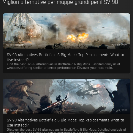
Migliori alternative per mappe grandi per il SV-98
Battlefield Meta
Feb 23, 2026
SV-98 Alternatives Battlefield 6 Big Maps: Top Replacements What to
Use Instead?
Find the best SV-98 alternatives in Battlefield 6 Big Maps. Detailed analysis of
weapons offering similar or better performance. Discover your next main.
Battlefield Meta
Oct 13, 2025
SV-98 Alternatives Battlefield 6 Big Maps: Top Replacements What to
Use Instead?
Discover the best SV-98 alternatives in Battlefield 6 Big Maps. Detailed analysis of