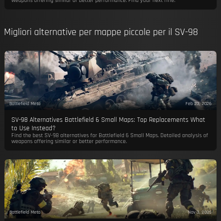
weapons offering similar or better performance. Find your next rifle.
Migliori alternative per mappe piccole per il SV-98
Battlefield Meta
Feb 23, 2026
SV-98 Alternatives Battlefield 6 Small Maps: Top Replacements What
to Use Instead?
Find the best SV-98 alternatives for Battlefield 6 Small Maps. Detailed analysis of
weapons offering similar or better performance.
Battlefield Meta
Nov 3, 2025