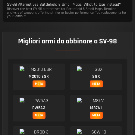
SV-98 Alternatives Battlefield 6 Small Maps: What to Use Instead?
Discover the best SV-98 alternatives for Battlefield 6 Small Maps. Detailed
analysis of weapons offering similar or better performance. Top replacements for
your loadout.
Migliori armi da abbinare a SV-98
M2010 ESR
SGX
META
META
PW5A3
M87A1
META
META