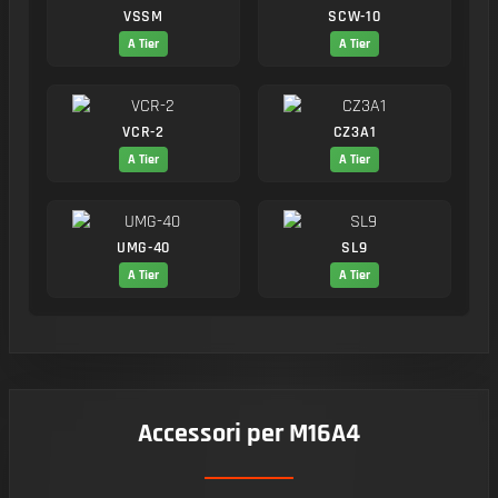
VSSM
SCW-10
A Tier
A Tier
VCR-2
CZ3A1
A Tier
A Tier
UMG-40
SL9
A Tier
A Tier
Accessori per M16A4