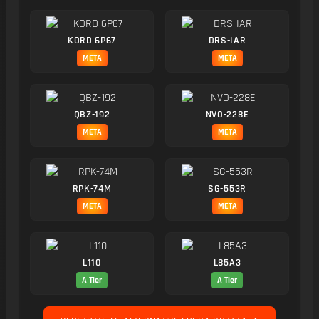
KORD 6P67
DRS-IAR
META
META
QBZ-192
NVO-228E
META
META
RPK-74M
SG-553R
META
META
L110
L85A3
A Tier
A Tier