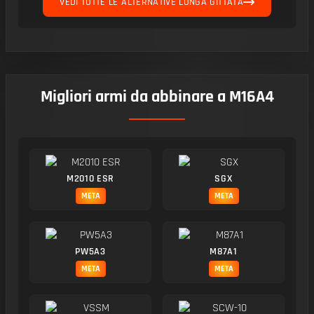
VEDI TUTTE LE ALTERNATIVE LUNGA GITTATA
Migliori armi da abbinare a M16A4
M2010 ESR
SGX
META
META
PW5A3
M87A1
META
META