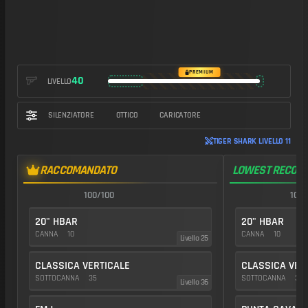
PREMIUM
40
LIVELLO
SILENZIATORE
OTTICO
CARICATORE
TIGER SHARK LIVELLO 11
RACCOMANDATO
LOWEST RECOIL
100/100
100/
20" HBAR
20" HBAR
CANNA
10
CANNA
10
Livello 25
CLASSICA VERTICALE
CLASSICA VER
SOTTOCANNA
35
SOTTOCANNA
35
Livello 36