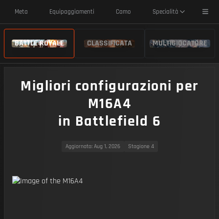
Toggl
Meta
Equipaggiamenti
Camo
Specialità
BATTLE ROYALE
CLASSIFICATA
MULTIGIOCATORE
Migliori configurazioni per
M16A4
in Battlefield 6
Aggiornato
: Aug 1, 2026
Stagione 4
https://img.battlefieldmeta.gg/m16a4/gunFullDisplay