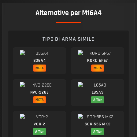
Alternative per M16A4
TIPO DI ARMA SIMILE
B36A4
KORD 6P67
META
META
NVO-228E
L85A3
META
A Tier
VCR-2
SOR-556 MK2
A Tier
A Tier