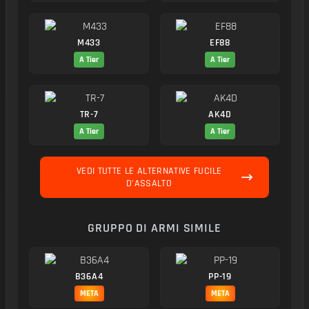
M433
EF88
A Tier
A Tier
TR-7
AK4D
A Tier
A Tier
VEDI TUTTE LE ALTERNATIVE FUCILE
D'ASSALTO
GRUPPO DI ARMI SIMILE
B36A4
PP-19
META
META