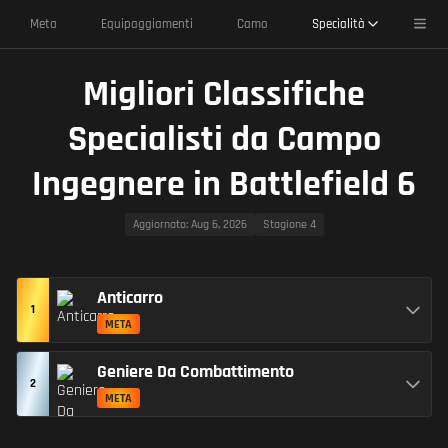
Toggl
Meta
Equipaggiamenti
Camo
Specialità
Migliori Classifiche
Specialisti da Campo
Ingegnere in Battlefield 6
Aggiornato
: Aug 6, 2026
Stagione 4
Anticarro
1
META
Geniere Da Combattimento
2
META