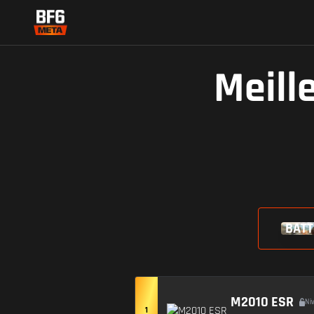
Meill
BATT
M2010 ESR
Ni
1