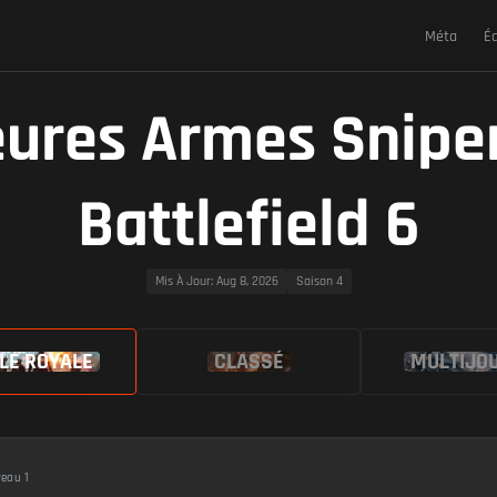
Méta
É
eures Armes Snipe
Battlefield 6
Mis À Jour
: Aug 8, 2026
Saison 4
LE ROYALE
CLASSÉ
MULTIJO
veau 1