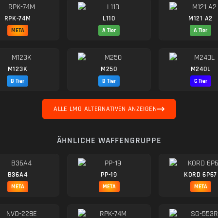
RPK-74M
L110
M121 A2
META
A Tier
A Tier
M123K
M250
M240L
B Tier
B Tier
C Tier
ALLE LMG ALTERNATIVEN ANZEIGEN
ÄHNLICHE WAFFENGRUPPE
B36A4
PP-19
KORD 6P67
META
META
META