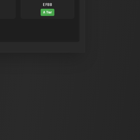
EF88
A Tier