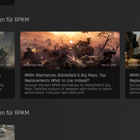
ten für RPKM
 23, 2026
Battlefield Meta
Nov 3, 2025
Battlefie
p
RPKM Alternatives Battlefield 6 Big Maps: Top
RPKM 
Replacements What to Use Instead?
Repla
Big
Discover the best RPKM alternatives for Battlefield 6 Big
Discov
or
Maps. Detailed analysis of weapons with similar or better
Detail
performance. Find your next meta pick!
perfor
ten für RPKM