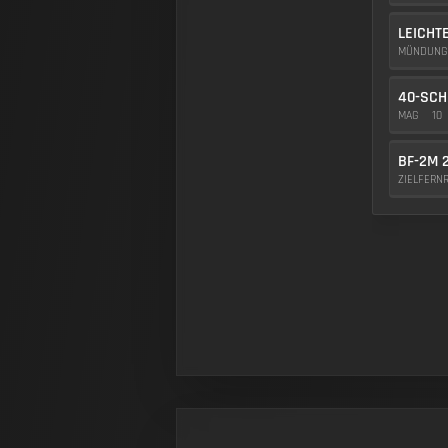
LEICHT
MÜNDUN
40-SCH
MAG
10
BF-2M 
ZIELFERN