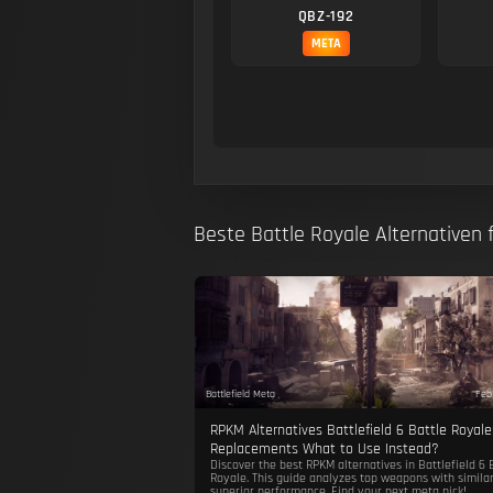
QBZ-192
META
Beste Battle Royale Alternativen
Battlefield Meta
Feb
RPKM Alternatives Battlefield 6 Battle Royale
Replacements What to Use Instead?
Discover the best RPKM alternatives in Battlefield 6 
Royale. This guide analyzes top weapons with similar
superior performance. Find your next meta pick!