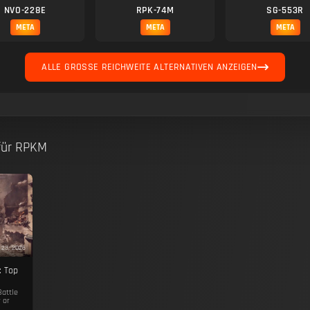
NVO-228E
RPK-74M
SG-553R
META
META
META
ALLE GROSSE REICHWEITE ALTERNATIVEN ANZEIGEN
 für RPKM
 23, 2026
: Top
Battle
 or