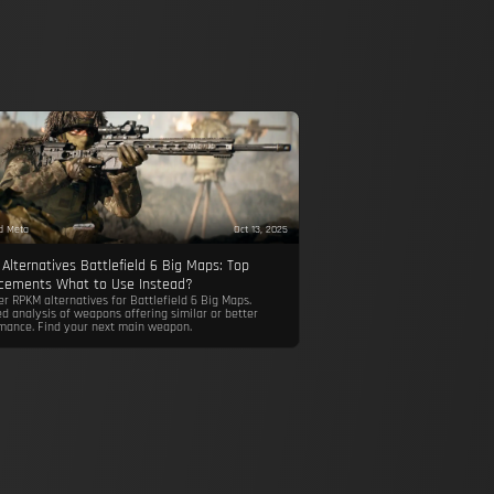
ld Meta
Oct 13, 2025
Alternatives Battlefield 6 Big Maps: Top
cements What to Use Instead?
er RPKM alternatives for Battlefield 6 Big Maps.
ed analysis of weapons offering similar or better
mance. Find your next main weapon.