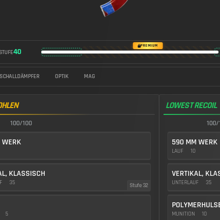
https://img.battlefieldmeta.gg/rpkm_version2/gunFullDisplay
PREMIUM
40
STUFE
SCHALLDÄMPFER
OPTIK
MAG
OHLEN
LOWEST RECOIL
100/100
100/
M WERK
590 MM WERK
LAUF
10
AL, KLASSISCH
VERTIKAL, KLA
UF
35
UNTERLAUF
35
Stufe 32
POLYMERHULS
5
MUNITION
10