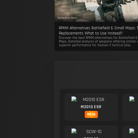
Battlefield Meta
Feb
RPKM Alternatives Battlefield 6 Small Maps: 
Replacements What to Use Instead?
Discover the best RPKM alternatives for Battlefield 6
Maps. Detailed analysis of weapons offering similar 
superior performance for Season 2 tactical play.
M2010 ESR
META