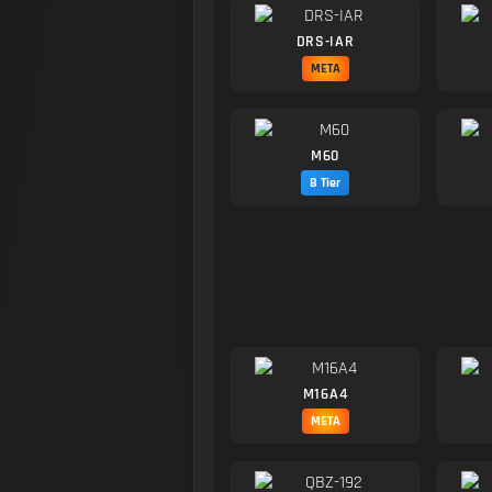
DRS-IAR
META
M60
B Tier
M16A4
META