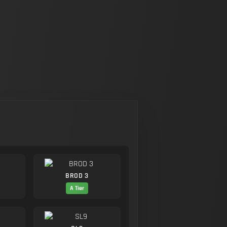
BROD 3
A Tier