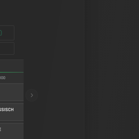
FASTEST ADS
100
100/100
600 MM TABUK
LAUF
5
SSISCH
KURZ, TIEFPROFIL
UNTERLAUF
45
Stufe 32
E
VMG
MUNITION
5
Stufe 25