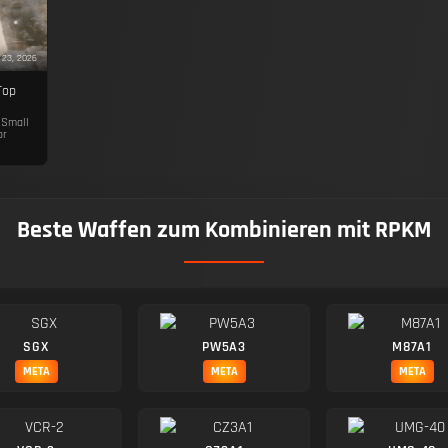
 23, 2026
Top
 Small
or
Beste Waffen zum Kombinieren mit RPKM
SGX
PW5A3
M87A1
META
META
META