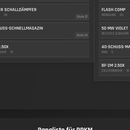
ER SCHALLDÄMPFER
FLASH COMP
G
30
MÜNDUNG
20
Stufe 37
USS-SCHNELLMAGAZIN
50 MW VIOLET
RECHTES ZUBEHÖR
Stufe 24
2.50X
40-SCHUSS-M
ROHR
10
MAG
5
BF-2M 2.50X
ZIELFERNROHR
10