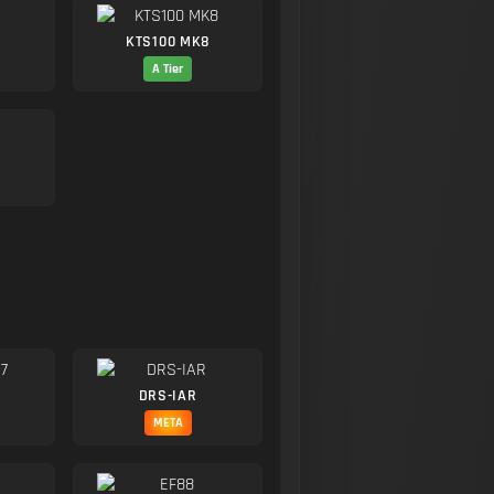
KTS100 MK8
A Tier
DRS-IAR
META