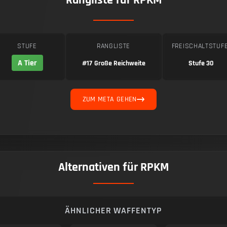
Rangliste für RPKM
STUFE
RANGLISTE
FREISCHALTSTUF
A Tier
#17
Große Reichweite
Stufe 30
ZUM META GEHEN
Alternativen für RPKM
ÄHNLICHER WAFFENTYP