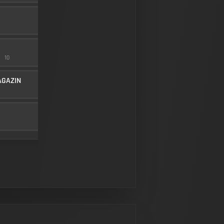
FLASH COMP
MÜNDUNG
20
SEASON 2 HARDWARE 3
50 MW VIOLET
10
RECHTES ZUBEHÖR
10
SEASON 2 HARDWARE 1
AGAZIN
40-SCHUSS-MAGAZIN
MAG
5
BF-2M 2.50X
ZIELFERNROHR
10