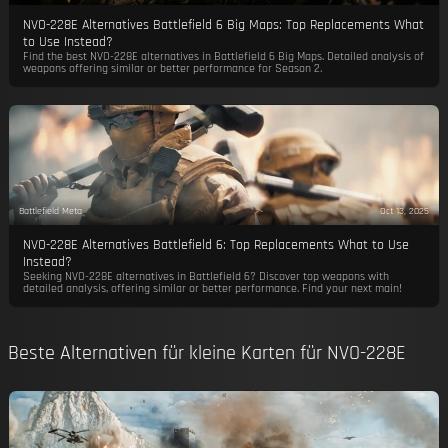
NVO-228E Alternatives Battlefield 6 Big Maps: Top Replacements What
to Use Instead?
Find the best NVO-228E alternatives in Battlefield 6 Big Maps. Detailed analysis of
weapons offering similar or better performance for Season 2.
Battlefield Meta
Oct 13, 2025
NVO-228E Alternatives Battlefield 6: Top Replacements What to Use
Instead?
Seeking NVO-228E alternatives in Battlefield 6? Discover top weapons with
detailed analysis, offering similar or better performance. Find your next main!
Beste Alternativen für kleine Karten für NVO-228E