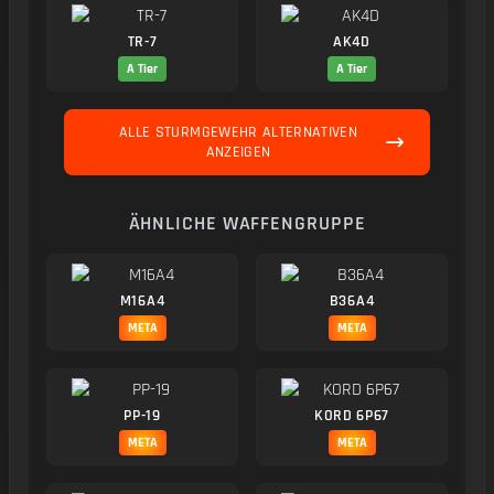
TR-7
AK4D
A Tier
A Tier
ALLE STURMGEWEHR ALTERNATIVEN
ANZEIGEN
ÄHNLICHE WAFFENGRUPPE
M16A4
B36A4
META
META
PP-19
KORD 6P67
META
META