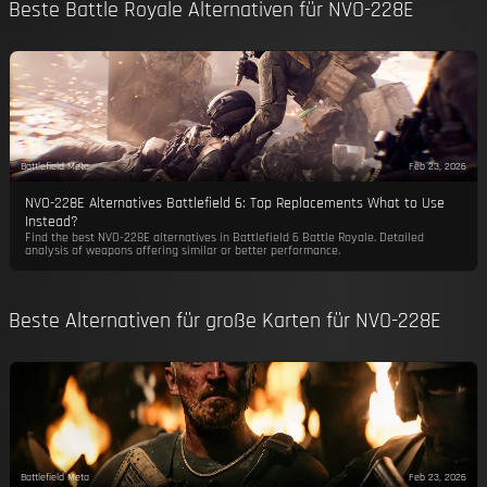
Beste Battle Royale Alternativen für NVO-228E
Battlefield Meta
Feb 23, 2026
NVO-228E Alternatives Battlefield 6: Top Replacements What to Use
Instead?
Find the best NVO-228E alternatives in Battlefield 6 Battle Royale. Detailed
analysis of weapons offering similar or better performance.
Beste Alternativen für große Karten für NVO-228E
Battlefield Meta
Feb 23, 2026