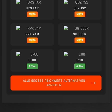
DRS-IAR
QBZ-192
META
META
RPK-74M
SG-553R
META
META
EF88
L110
A Tier
A Tier
ALLE GROSSE REICHWEITE ALTERNATIVEN A
NZEIGEN