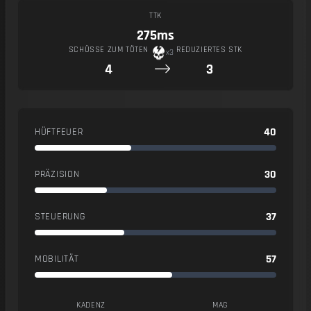
TTK
275ms
SCHÜSSE ZUM TÖTEN
REDUZIERTES STK
x3
4
3
40
HÜFTFEUER
30
PRÄZISION
37
STEUERUNG
57
MOBILITÄT
KADENZ
MAG