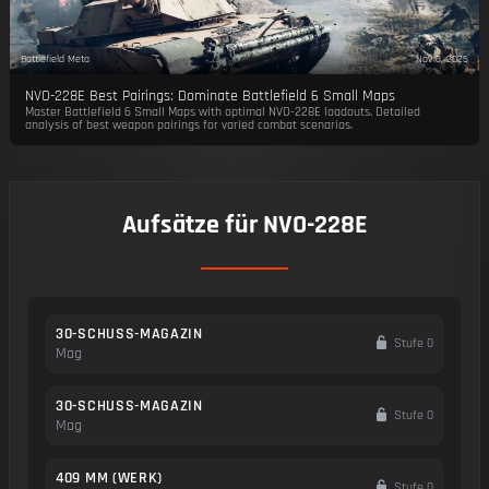
Battlefield Meta
Nov 3, 2025
NVO-228E Best Pairings: Dominate Battlefield 6 Small Maps
Master Battlefield 6 Small Maps with optimal NVO-228E loadouts. Detailed
analysis of best weapon pairings for varied combat scenarios.
Aufsätze für NVO-228E
30-SCHUSS-MAGAZIN
Stufe 0
Mag
30-SCHUSS-MAGAZIN
Stufe 0
Mag
409 MM (WERK)
Stufe 0