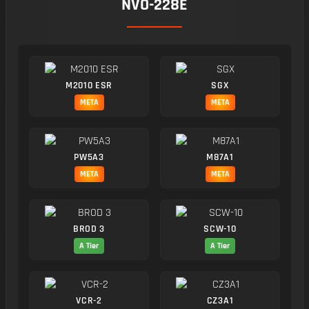
NVO-228E
M2010 ESR
SGX
META
META
PW5A3
M87A1
META
META
BROD 3
SCW-10
A Tier
A Tier
VCR-2
CZ3A1