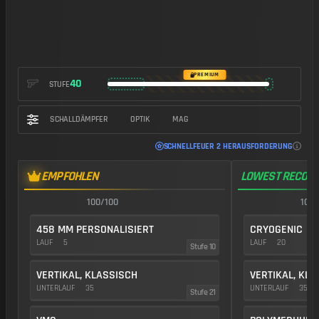
PREMIUM
40
STUFE
SCHALLDÄMPFER
OPTIK
MAG
SCHNELLFEUER 2 HERAUSFORDERUNG
EMPFOHLEN
LOWEST RECOIL
100/100
100/
458 MM PERSONALISIERT
CRYOGENIC
LAUF
5
LAUF
20
Stufe 10
VERTIKAL, KLASSISCH
VERTIKAL, KL
UNTERLAUF
35
UNTERLAUF
35
Stufe 21