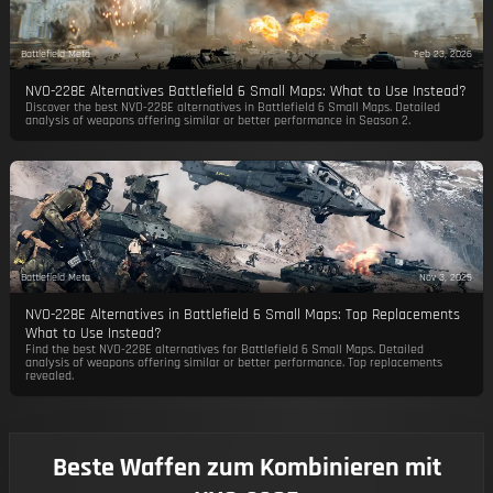
Battlefield Meta
Feb 23, 2026
NVO-228E Alternatives Battlefield 6 Small Maps: What to Use Instead?
Discover the best NVO-228E alternatives in Battlefield 6 Small Maps. Detailed
analysis of weapons offering similar or better performance in Season 2.
Battlefield Meta
Nov 3, 2025
NVO-228E Alternatives in Battlefield 6 Small Maps: Top Replacements
What to Use Instead?
Find the best NVO-228E alternatives for Battlefield 6 Small Maps. Detailed
analysis of weapons offering similar or better performance. Top replacements
revealed.
Beste Waffen zum Kombinieren mit