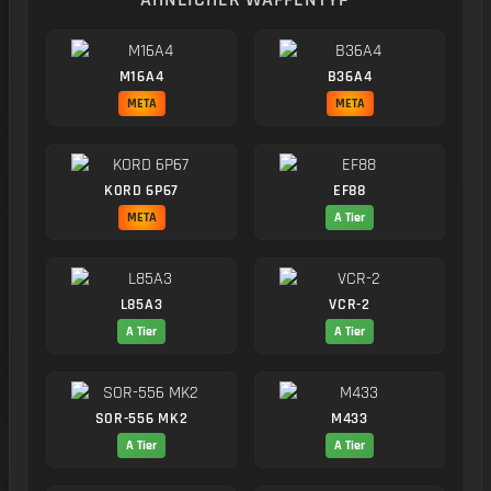
M16A4
B36A4
META
META
KORD 6P67
EF88
META
A Tier
L85A3
VCR-2
A Tier
A Tier
SOR-556 MK2
M433
A Tier
A Tier