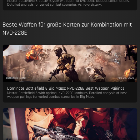
Master Battlefield 6 Battle Royale with optimal NVO-228E loadout combinations.
Detailed analysis for varied combat scenarios. Achieve victory.
Beste Waffen für große Karten zur Kombination mit
NVO-228E
Battlefield Meta
Feb 23, 2026
Dominate Battlefield 6 Big Maps: NVO-228E Best Weapon Pairings
Master Battlefield 6 with optimal NVO-228E loadouts. Detailed analysis of best
weapon pairings for varied combat scenarios in Big Maps.