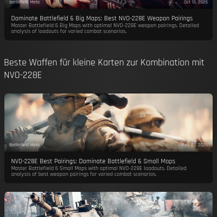
Battlefield Meta
Oct 13, 2025
Dominate Battlefield 6 Big Maps: Best NVO-228E Weapon Pairings
Master Battlefield 6 Big Maps with optimal NVO-228E weapon pairings. Detailed
analysis of loadouts for varied combat scenarios.
Beste Waffen für kleine Karten zur Kombination mit
NVO-228E
Battlefield Meta
Feb 23, 2026
NVO-228E Best Pairings: Dominate Battlefield 6 Small Maps
Master Battlefield 6 Small Maps with optimal NVO-228E loadouts. Detailed
analysis of best weapon pairings for varied combat scenarios.