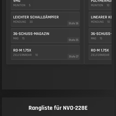
VMG
POLYMERHULS
MUNITION
5
MUNITION
10
LEICHTER SCHALLDÄMPFER
LINEARER KO
MÜNDUNG
30
MÜNDUNG
10
Stufe 36
36-SCHUSS-MAGAZIN
36-SCHUSS-M
MAG
15
MAG
15
Stufe 25
RO-M 1.75X
RO-M 1.75X
ZIELFERNROHR
10
ZIELFERNROHR
10
Stufe 27
Rangliste für NVO-228E