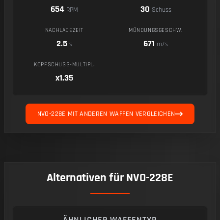
654
30
RPM
Schuss
NACHLADEZEIT
MÜNDUNGSGESCHW.
2.5
671
s
m/s
KOPFSCHUSS-MULTIPL.
x1.35
NVO-228E MIT ANDEREN WAFFEN VERGLEICHEN
Alternativen für NVO-228E
ÄHNLICHER WAFFENTYP