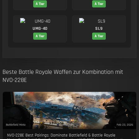
A Tier
A Tier
UMG-40
SL9
A Tier
A Tier
Beste Battle Royale Waffen zur Kombination mit
NVO-228E
Battlefield Meta
Feb 23, 2026
NVO-228E Best Pairings: Dominate Battlefield 6 Battle Royale