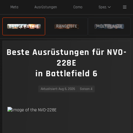
Toggl
Meta
Ausrüstungen
Camo
Spez.
BATTLE ROYALE
RANGLISTE
MULTIPLAYER
Beste Ausrüstungen für NVO-
228E
in Battlefield 6
Aktualisiert
: Aug 6, 2026
Saison 4
https://img.battlefieldmeta.gg/nvo-228e_version2/gunFullDisplay