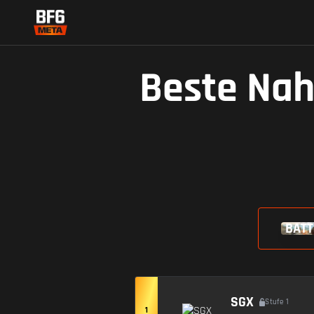
Beste Nah
BATT
SGX
Stufe 1
1