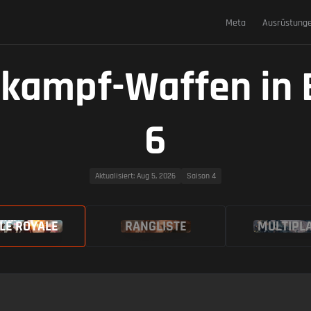
Meta
Ausrüstung
kampf-Waffen in B
6
Aktualisiert
: Aug 5, 2026
Saison 4
LE ROYALE
RANGLISTE
MULTIPL