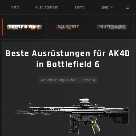
Toggl
Meta
Ausrüstungen
Camo
Spez.
BATTLE ROYALE
RANGLISTE
MULTIPLAYER
Beste Ausrüstungen für AK4D
in Battlefield 6
Aktualisiert
: Aug 10, 2026
Saison 4