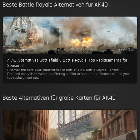
Beste Battle Royale Alternativen für AK4D
Battlefield Meta
Feb 23, 2026
AK4D Alternatives Battlefield 6 Battle Royale: Top Replacements for
Season 2
Discover the best AK4D alternatives in Battlefield 6 Battle Royale Season 2.
Detailed analysis of weapons offering similar or superior performance. Find your
top replacement now!
Beste Alternativen für große Karten für AK4D