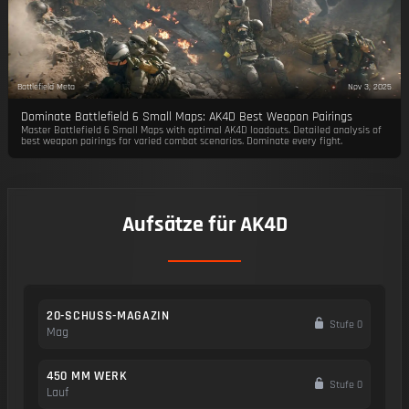
Battlefield Meta
Nov 3, 2025
Dominate Battlefield 6 Small Maps: AK4D Best Weapon Pairings
Master Battlefield 6 Small Maps with optimal AK4D loadouts. Detailed analysis of
best weapon pairings for varied combat scenarios. Dominate every fight.
Aufsätze für AK4D
20-SCHUSS-MAGAZIN
Stufe 0
Mag
450 MM WERK
Stufe 0
Lauf