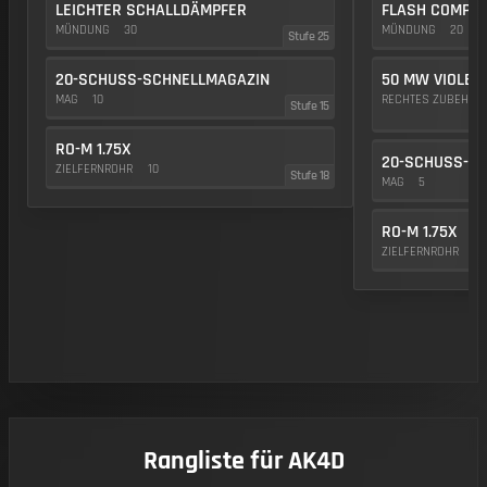
LEICHTER SCHALLDÄMPFER
FLASH COMP
MÜNDUNG
30
MÜNDUNG
20
Stufe 25
20-SCHUSS-SCHNELLMAGAZIN
50 MW VIOLET
MAG
10
RECHTES ZUBEHÖR
Stufe 15
RO-M 1.75X
20-SCHUSS-M
ZIELFERNROHR
10
Stufe 18
MAG
5
RO-M 1.75X
ZIELFERNROHR
10
Rangliste für AK4D