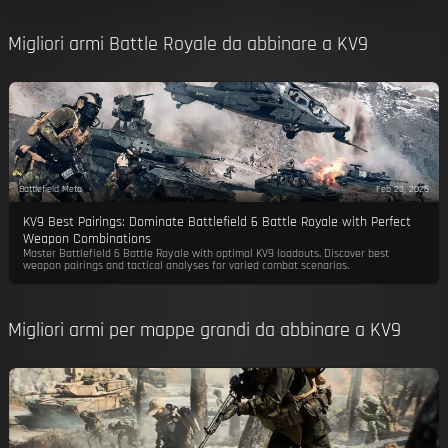
Migliori armi Battle Royale da abbinare a KV9
Battlefield Meta
Feb 23, 2026
KV9 Best Pairings: Dominate Battlefield 6 Battle Royale with Perfect
Weapon Combinations
Master Battlefield 6 Battle Royale with optimal KV9 loadouts. Discover best
weapon pairings and tactical analyses for varied combat scenarios.
Migliori armi per mappe grandi da abbinare a KV9