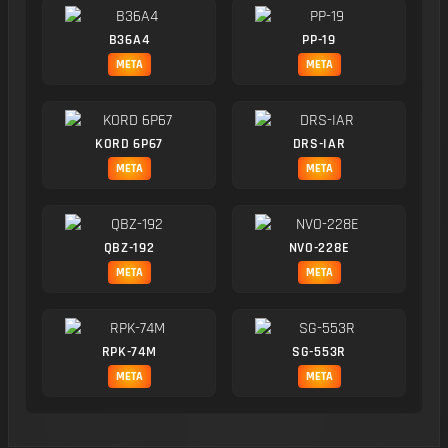
B36A4
PP-19
META
META
KORD 6P67
DRS-IAR
META
META
QBZ-192
NVO-228E
META
META
RPK-74M
SG-553R
META
META