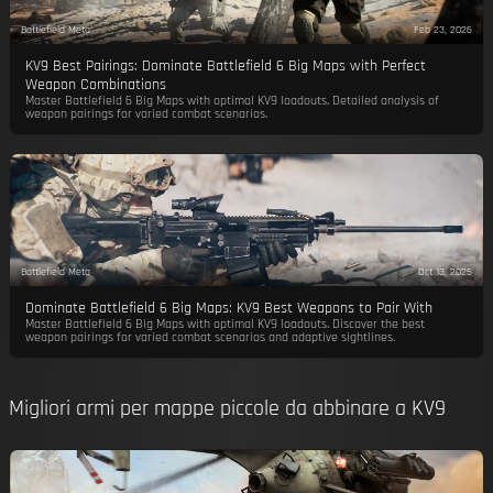
Battlefield Meta
Feb 23, 2026
KV9 Best Pairings: Dominate Battlefield 6 Big Maps with Perfect
Weapon Combinations
Master Battlefield 6 Big Maps with optimal KV9 loadouts. Detailed analysis of
weapon pairings for varied combat scenarios.
Battlefield Meta
Oct 13, 2025
Dominate Battlefield 6 Big Maps: KV9 Best Weapons to Pair With
Master Battlefield 6 Big Maps with optimal KV9 loadouts. Discover the best
weapon pairings for varied combat scenarios and adaptive sightlines.
Migliori armi per mappe piccole da abbinare a KV9