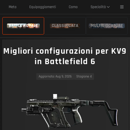
Toggl
Meta
Equipaggiamenti
Camo
Specialità
BATTLE ROYALE
CLASSIFICATA
MULTIGIOCATORE
Migliori configurazioni per KV9
in Battlefield 6
Aggiornato
: Aug 9, 2026
Stagione 4