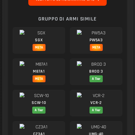
GRUPPO DI ARMI SIMILE
SGX
PW5A3
META
META
M87A1
BROD 3
META
A Tier
SCW-10
VCR-2
A Tier
A Tier
CZ3A1
UMG-40