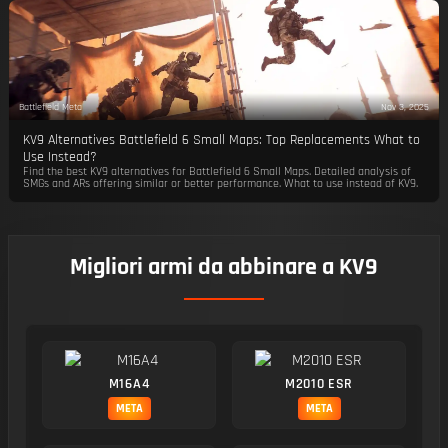
Battlefield Meta
Nov 3, 2025
KV9 Alternatives Battlefield 6 Small Maps: Top Replacements What to
Use Instead?
Find the best KV9 alternatives for Battlefield 6 Small Maps. Detailed analysis of
SMGs and ARs offering similar or better performance. What to use instead of KV9.
Migliori armi da abbinare a KV9
M16A4
M2010 ESR
META
META