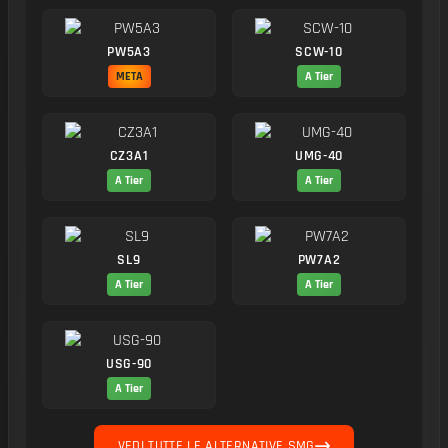
PW5A3
SCW-10
META
A Tier
CZ3A1
UMG-40
A Tier
A Tier
SL9
PW7A2
A Tier
A Tier
USG-90
A Tier
VEDI TUTTE LE ALTERNATIVE SMG