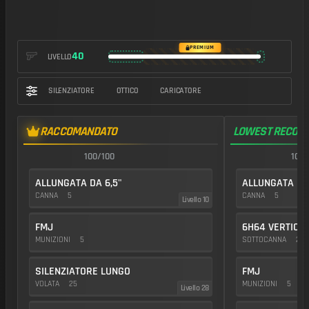
https://img.battlefieldmeta.gg/kv9_version2/gunFullDisplay
PREMIUM
40
LIVELLO
SILENZIATORE
OTTICO
CARICATORE
RACCOMANDATO
LOWEST RECOIL
100/100
100/
ALLUNGATA DA 6,5"
ALLUNGATA DA 
CANNA
5
CANNA
5
Livello 10
FMJ
6H64 VERTICA
MUNIZIONI
5
SOTTOCANNA
25
SILENZIATORE LUNGO
FMJ
VOLATA
25
MUNIZIONI
5
Livello 28