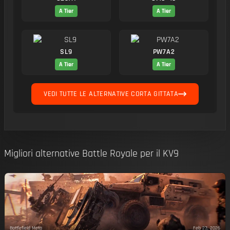
A Tier
A Tier
SL9
PW7A2
A Tier
A Tier
VEDI TUTTE LE ALTERNATIVE CORTA GITTATA
Migliori alternative Battle Royale per il KV9
Battlefield Meta
Feb 23, 2026