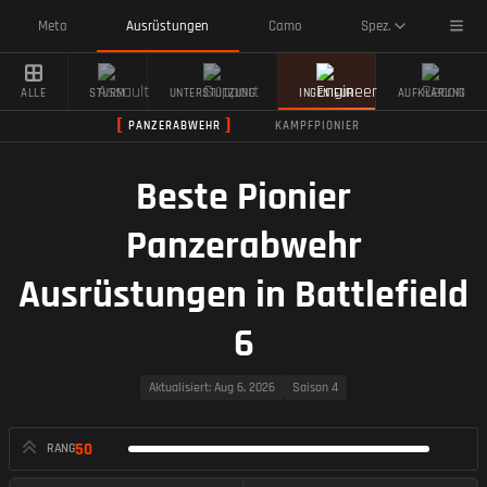
Toggl
Meta
Ausrüstungen
Camo
Spez.
ALLE
STURM
UNTERSTÜTZUNG
INGENIEUR
AUFKLÄRUNG
PANZERABWEHR
KAMPFPIONIER
Beste Pionier
Panzerabwehr
Ausrüstungen in Battlefield
6
Aktualisiert
: Aug 6, 2026
Saison 4
50
RANG