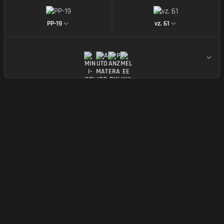
https://img.battlefieldmeta.gg/pp-19/gunMiniDispla
https://img.battle
PP-19
vz. 61