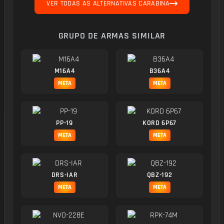
VER TODAS AS ALTERNATIVAS CARABINA
GRUPO DE ARMAS SIMILAR
M16A4
B36A4
META
META
PP-19
KORD 6P67
META
META
DRS-IAR
QBZ-192
META
META