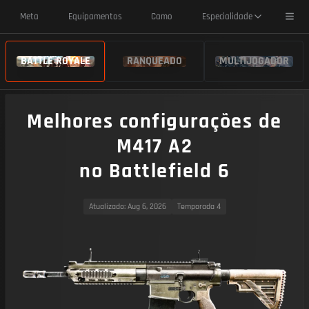
Toggl
Meta
Equipamentos
Camo
Especialidade
BATTLE ROYALE
RANQUEADO
MULTIJOGADOR
Melhores configurações de
M417 A2
no Battlefield 6
Atualizado
: Aug 6, 2026
Temporada 4