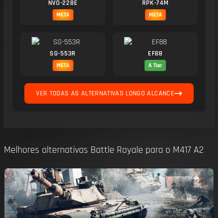
NVO-228E
RPK-74M
META
META
SG-553R
EF88
META
A Tier
VER TODAS AS ALTERNATIVAS LONGO ALCANCE
Melhores alternativas Battle Royale para o M417 A2