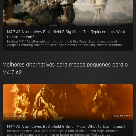
Battlefield Meta
Oct 13, 2025
M417 A2 Alternatives Battlefield 6 Big Maps: Top Replacements What
to Use Instead?
Explore M417 A2 alternatives in Battlefield 6 Big Maps. Detailed analysis of
weapons offering similar or better performance for evolving combat scenarios.
Melhores alternativas para mapas pequenos para o
M417 A2
Battlefield Meta
Feb 23, 2026
M417 A2 Alternatives Battlefield 6 Small Maps: What to Use Instead?
Discover the best M417 A2 alternatives in Battlefield 6 Small Maps. Detailed
analysis of weapons with similar or better performance. Find your top