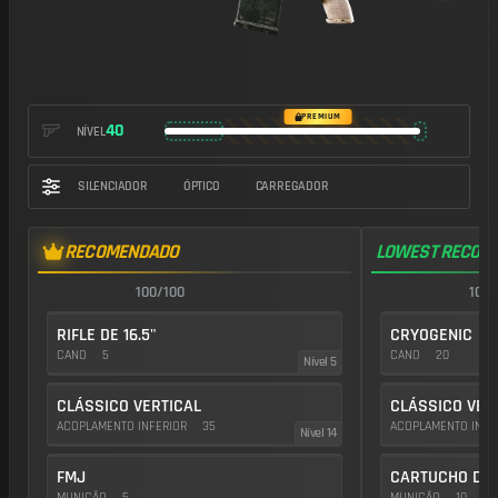
https://img.battlefieldmeta.gg/m417-a2_version1/gunFullDisplay
PREMIUM
40
NÍVEL
SILENCIADOR
ÓPTICO
CARREGADOR
RECOMENDADO
LOWEST RECOIL
100/100
100/
RIFLE DE 16.5"
CRYOGENIC
CANO
5
CANO
20
Nível 5
CLÁSSICO VERTICAL
CLÁSSICO VER
ACOPLAMENTO INFERIOR
35
ACOPLAMENTO INFE
Nível 14
FMJ
CARTUCHO DE 
MUNIÇÃO
5
MUNIÇÃO
10