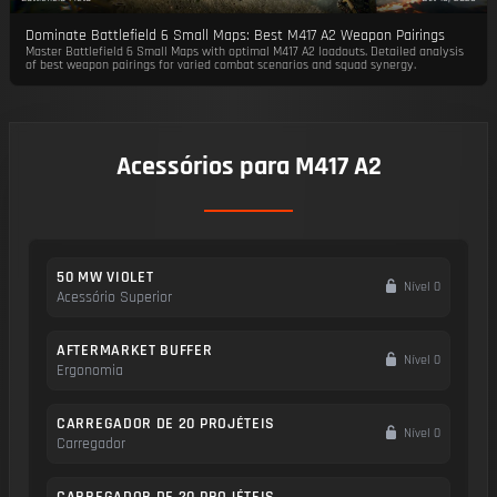
Dominate Battlefield 6 Small Maps: Best M417 A2 Weapon Pairings
Master Battlefield 6 Small Maps with optimal M417 A2 loadouts. Detailed analysis
of best weapon pairings for varied combat scenarios and squad synergy.
Acessórios para M417 A2
50 MW VIOLET
Nível 0
Acessório Superior
AFTERMARKET BUFFER
Nível 0
Ergonomia
CARREGADOR DE 20 PROJÉTEIS
Nível 0
Carregador
CARREGADOR DE 20 PROJÉTEIS