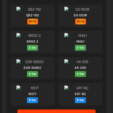
QBZ-192
SG-553R
META
META
BROD 3
M4A1
A Tier
A Tier
SOR-300SC
AK-205
A Tier
A Tier
M277
GRT-BC
B Tier
B Tier