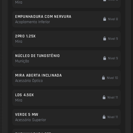
Mira
EMPUNHADURA COM NERVURA
Nível 8
Acoplamento Inferior
2PRO 1.25X
Nível 9
Mira
NÚCLEO DE TUNGSTÊNIO
Nível 9
Munição
MIRA ABERTA INCLINADA
Nível 10
Acessório Óptico
LDS 4.50X
Nível 11
Mira
VERDE 5 MW
Nível 11
Acessório Superior