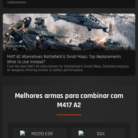
replacement.
Battlefield Meta
Nov 3, 2025
M417 A2 Alternatives Battlefield 6 Small Maps: Top Replacements
What to Use Instead?
Find the best M417 A2 alternatives for Battlefield 6 Small Maps. Detailed analysis
of weapons offering similar or better performance.
Melhores armas para combinar com
M417 A2