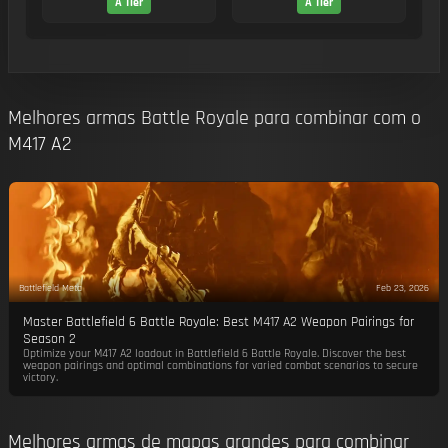
A Tier
A Tier
Melhores armas Battle Royale para combinar com o
M417 A2
Battlefield Meta
Feb 23, 2026
Master Battlefield 6 Battle Royale: Best M417 A2 Weapon Pairings for
Season 2
Optimize your M417 A2 loadout in Battlefield 6 Battle Royale. Discover the best
weapon pairings and optimal combinations for varied combat scenarios to secure
victory.
Melhores armas de mapas grandes para combinar