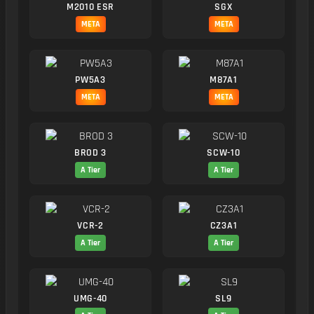
M2010 ESR
SGX
META
META
PW5A3
M87A1
META
META
BROD 3
SCW-10
A Tier
A Tier
VCR-2
CZ3A1
A Tier
A Tier
UMG-40
SL9