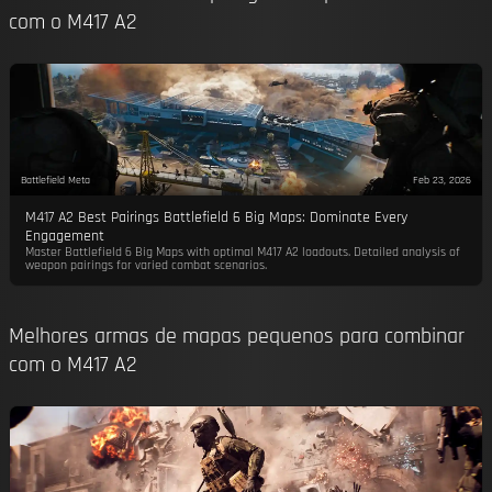
com o M417 A2
Battlefield Meta
Feb 23, 2026
M417 A2 Best Pairings Battlefield 6 Big Maps: Dominate Every
Engagement
Master Battlefield 6 Big Maps with optimal M417 A2 loadouts. Detailed analysis of
weapon pairings for varied combat scenarios.
Melhores armas de mapas pequenos para combinar
com o M417 A2