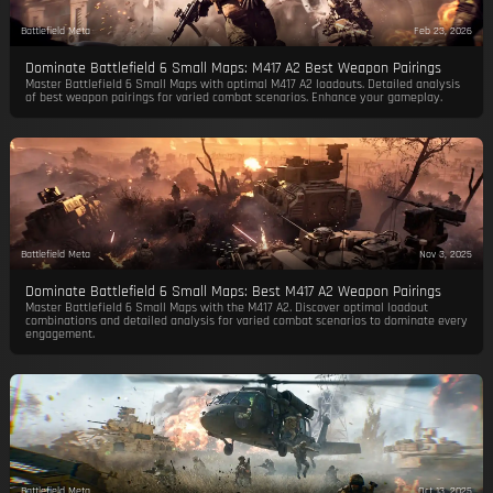
Battlefield Meta
Feb 23, 2026
Dominate Battlefield 6 Small Maps: M417 A2 Best Weapon Pairings
Master Battlefield 6 Small Maps with optimal M417 A2 loadouts. Detailed analysis
of best weapon pairings for varied combat scenarios. Enhance your gameplay.
Battlefield Meta
Nov 3, 2025
Dominate Battlefield 6 Small Maps: Best M417 A2 Weapon Pairings
Master Battlefield 6 Small Maps with the M417 A2. Discover optimal loadout
combinations and detailed analysis for varied combat scenarios to dominate every
engagement.
Battlefield Meta
Oct 13, 2025