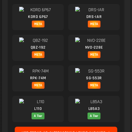
KORD 6P67
DRS-IAR
META
META
QBZ-192
NVO-228E
META
META
RPK-74M
SG-553R
META
META
L110
L85A3
A Tier
A Tier