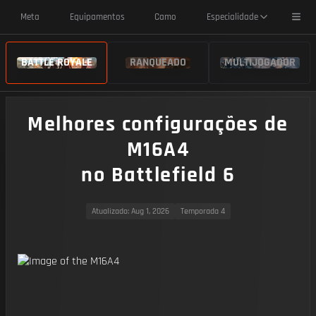
Toggl
Meta
Equipamentos
Camo
Especialidade
BATTLE ROYALE
RANQUEADO
MULTIJOGADOR
Melhores configurações de
M16A4
no Battlefield 6
Atualizado
: Aug 1, 2026
Temporada 4
https://img.battlefieldmeta.gg/m16a4/gunFullDisplay