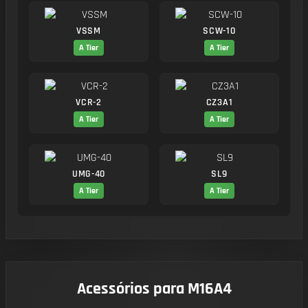
VSSM
SCW-10
A Tier
A Tier
VCR-2
CZ3A1
A Tier
A Tier
UMG-40
SL9
A Tier
A Tier
Acessórios para M16A4