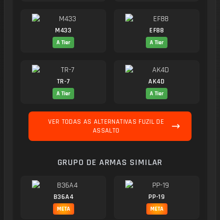
M433
EF88
A Tier
A Tier
TR-7
AK4D
A Tier
A Tier
VER TODAS AS ALTERNATIVAS FUZIL DE
ASSALTO
GRUPO DE ARMAS SIMILAR
B36A4
PP-19
META
META