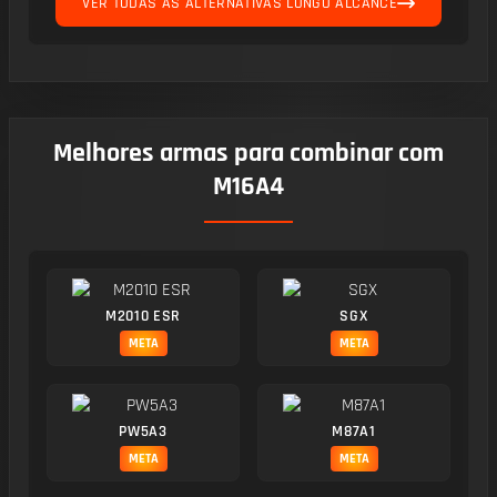
VER TODAS AS ALTERNATIVAS LONGO ALCANCE
Melhores armas para combinar com
M16A4
M2010 ESR
SGX
META
META
PW5A3
M87A1
META
META