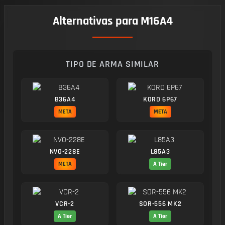
Alternativas para M16A4
TIPO DE ARMA SIMILAR
B36A4
KORD 6P67
META
META
NVO-228E
L85A3
META
A Tier
VCR-2
SOR-556 MK2
A Tier
A Tier