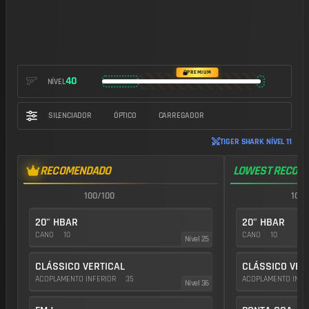
PREMIUM
40
NÍVEL
SILENCIADOR
ÓPTICO
CARREGADOR
TIGER SHARK NÍVEL 11
RECOMENDADO
LOWEST RECOIL
100/100
100/
20" HBAR
20" HBAR
CANO
10
CANO
10
Nível 25
CLÁSSICO VERTICAL
CLÁSSICO VER
ACOPLAMENTO INFERIOR
35
ACOPLAMENTO INFE
Nível 36