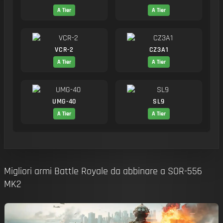
A Tier
A Tier
VCR-2
CZ3A1
A Tier
A Tier
UMG-40
SL9
A Tier
A Tier
Migliori armi Battle Royale da abbinare a SOR-556
MK2