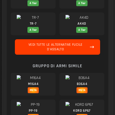
A Tier
A Tier
TR-7
AK4D
A Tier
A Tier
VEDI TUTTE LE ALTERNATIVE FUCILE
D'ASSALTO
GRUPPO DI ARMI SIMILE
M16A4
B36A4
META
META
PP-19
KORD 6P67