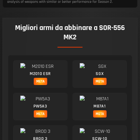
analysis of weapons with similar or better performance for Season 2.
Migliori armi da abbinare a SOR-556
MK2
M2010 ESR
SGX
META
META
PW5A3
M87A1
META
META
BROD 3
SCW-10