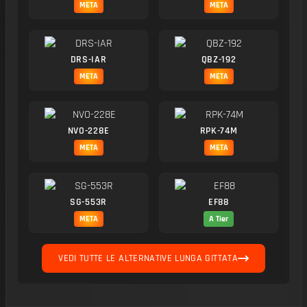
META
META
DRS-IAR
QBZ-192
META
META
NVO-228E
RPK-74M
META
META
SG-553R
EF88
META
A Tier
VEDI TUTTE LE ALTERNATIVE LUNGA GITTATA