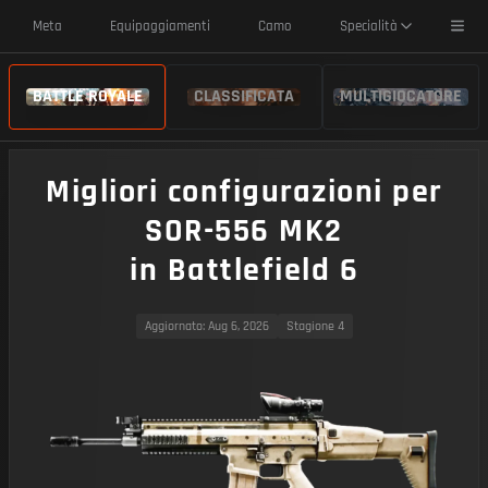
Toggl
Meta
Equipaggiamenti
Camo
Specialità
BATTLE ROYALE
CLASSIFICATA
MULTIGIOCATORE
Migliori configurazioni per
SOR-556 MK2
in Battlefield 6
Aggiornato
: Aug 6, 2026
Stagione 4