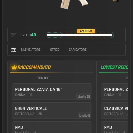
https://img.battlefieldmeta.gg/sor-556-mk2_version2/gunFullDisp
PREMIUM
40
LIVELLO
SILENZIATORE
OTTICO
CARICATORE
RACCOMANDATO
LOWEST RECOIL
100/100
100/
PERSONALIZZATA DA 18"
PERSONALIZZA
CANNA
10
CANNA
10
Livello 28
6H64 VERTICALE
CLASSICA VER
SOTTOCANNA
25
SOTTOCANNA
35
Livello 8
FMJ
FMJ
MUNIZIONI
5
MUNIZIONI
5