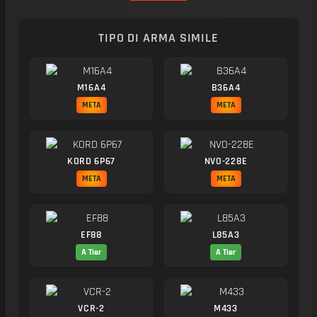
TIPO DI ARMA SIMILE
M16A4
B36A4
META
META
KORD 6P67
NVO-228E
META
META
EF88
L85A3
A Tier
A Tier
VCR-2
M433