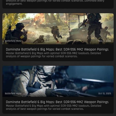
analysis of best weapon pairings for varied combat scenarios. Dominate every
engagement.
Battlefield Meta
Nov 3, 2025
Dominate Battlefield 6 Big Maps: Best SOR-556 MK2 Weapon Pairings
Master Battlefield 6 Big Maps with optimal SOR-556 MK2 loadouts. Detailed
analysis of weapon pairings for varied combat scenarios.
Battlefield Meta
Oct 13, 2025
Dominate Battlefield 6 Big Maps: Best SOR-556-MK2 Weapon Pairings
Master Battlefield 6 Big Maps with optimal SOR-556-MK2 loadouts. Detailed
analysis of best weapon pairings for varied combat scenarios.