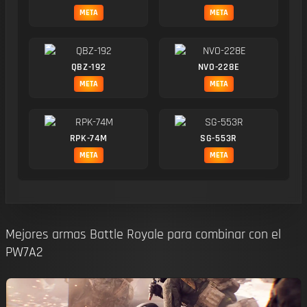
META
META
QBZ-192
NVO-228E
META
META
RPK-74M
SG-553R
META
META
Mejores armas Battle Royale para combinar con el
PW7A2