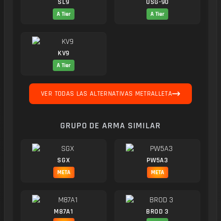
SL9
USG-90
A Tier
A Tier
KV9
A Tier
VER TODAS LAS ALTERNATIVAS METRALLETA
GRUPO DE ARMA SIMILAR
SGX
PW5A3
META
META
M87A1
BROD 3