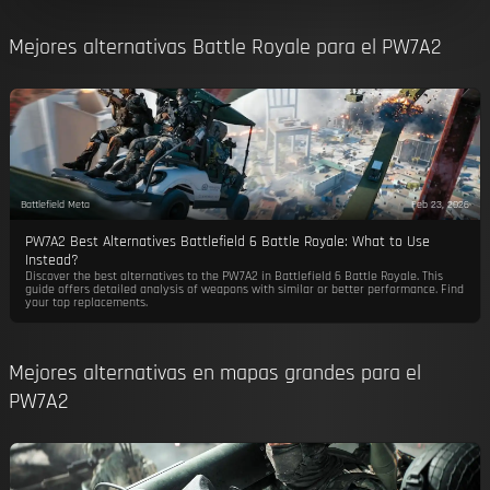
Mejores alternativas Battle Royale para el PW7A2
Battlefield Meta
Feb 23, 2026
PW7A2 Best Alternatives Battlefield 6 Battle Royale: What to Use
Instead?
Discover the best alternatives to the PW7A2 in Battlefield 6 Battle Royale. This
guide offers detailed analysis of weapons with similar or better performance. Find
your top replacements.
Mejores alternativas en mapas grandes para el
PW7A2