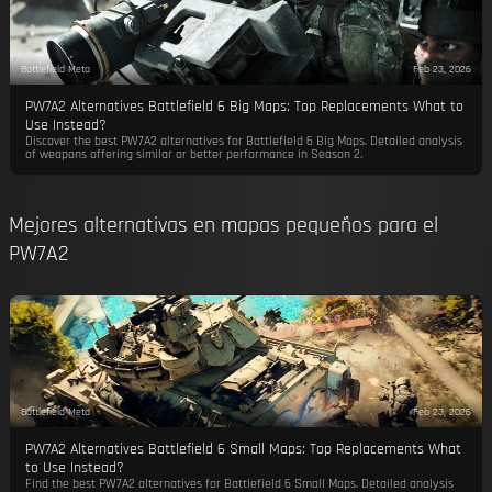
Battlefield Meta
Feb 23, 2026
PW7A2 Alternatives Battlefield 6 Big Maps: Top Replacements What to
Use Instead?
Discover the best PW7A2 alternatives for Battlefield 6 Big Maps. Detailed analysis
of weapons offering similar or better performance in Season 2.
Mejores alternativas en mapas pequeños para el
PW7A2
Battlefield Meta
Feb 23, 2026
PW7A2 Alternatives Battlefield 6 Small Maps: Top Replacements What
to Use Instead?
Find the best PW7A2 alternatives for Battlefield 6 Small Maps. Detailed analysis