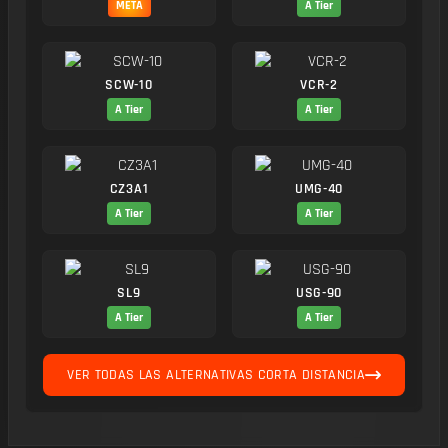
META
A Tier
SCW-10
VCR-2
A Tier
A Tier
CZ3A1
UMG-40
A Tier
A Tier
SL9
USG-90
A Tier
A Tier
VER TODAS LAS ALTERNATIVAS CORTA DISTANCIA