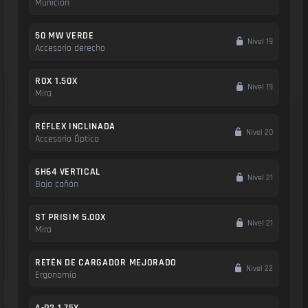
Munición
50 MW VERDE
Nivel 19
Accesorio derecho
ROX 1.50X
Nivel 19
Mira
RÉFLEX INCLINADA
Nivel 20
Accesorio Óptico
6H64 VERTICAL
Nivel 21
Bajo cañón
ST PRISIM 5.00X
Nivel 21
Mira
RETÉN DE CARGADOR MEJORADO
Nivel 22
Ergonomía
A-P2 1.75X