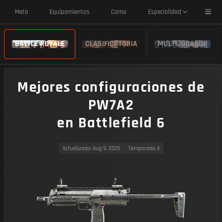
Toggl
Meta
Equipamientos
Camo
Especialidad
BATTLE ROYALE
CLASIFICATORIA
MULTIJUGADOR
Mejores configuraciones de
PW7A2
en Battlefield 6
Actualizado
: Aug 9, 2026
Temporada 4