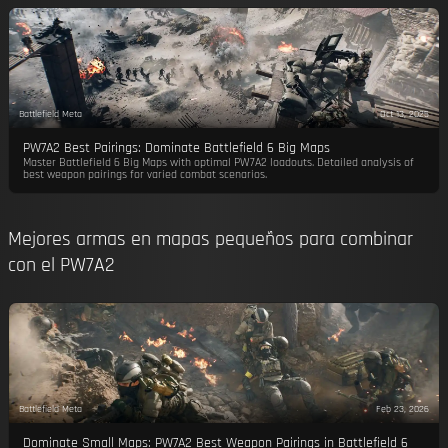
Battlefield Meta
Oct 13, 2025
PW7A2 Best Pairings: Dominate Battlefield 6 Big Maps
Master Battlefield 6 Big Maps with optimal PW7A2 loadouts. Detailed analysis of
best weapon pairings for varied combat scenarios.
Mejores armas en mapas pequeños para combinar
con el PW7A2
Battlefield Meta
Feb 23, 2026
Dominate Small Maps: PW7A2 Best Weapon Pairings in Battlefield 6