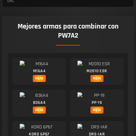
SMG.
Mejores armas para combinar con
PW7A2
M16A4
M2010 ESR
META
META
B36A4
PP-19
META
META
KORD 6P67
DRS-IAR