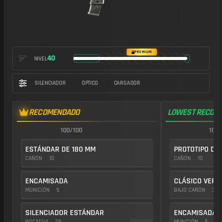
https://img.battlefieldmeta.gg/pw7a2_version2/gunFullDisplay
PREMIUM
40
NIVEL
SILENCIADOR
ÓPTICO
CARGADOR
RECOMENDADO
LOWEST RECOIL
100/100
100/
ESTÁNDAR DE 180 MM
PROTOTIPO DE
CAÑÓN
10
CAÑÓN
10
ENCAMISADA
CLÁSICO VERT
MUNICIÓN
5
BAJO CAÑÓN
35
SILENCIADOR ESTÁNDAR
ENCAMISADA
BOCACHA
20
MUNICIÓN
5