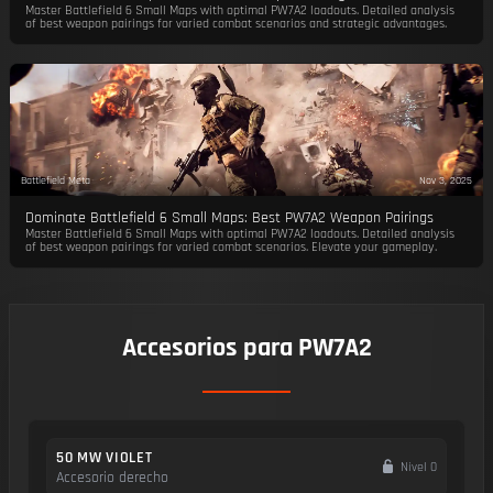
Master Battlefield 6 Small Maps with optimal PW7A2 loadouts. Detailed analysis
of best weapon pairings for varied combat scenarios and strategic advantages.
Battlefield Meta
Nov 3, 2025
Dominate Battlefield 6 Small Maps: Best PW7A2 Weapon Pairings
Master Battlefield 6 Small Maps with optimal PW7A2 loadouts. Detailed analysis
of best weapon pairings for varied combat scenarios. Elevate your gameplay.
Accesorios para PW7A2
50 MW VIOLET
Nivel 0
Accesorio derecho