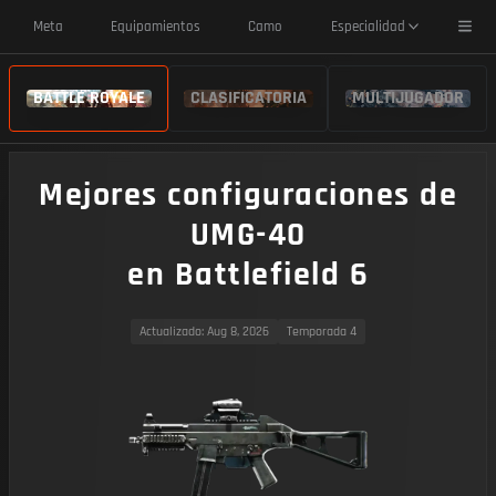
Toggl
Meta
Equipamientos
Camo
Especialidad
BATTLE ROYALE
CLASIFICATORIA
MULTIJUGADOR
Mejores configuraciones de
UMG-40
en Battlefield 6
Actualizado
: Aug 8, 2026
Temporada 4