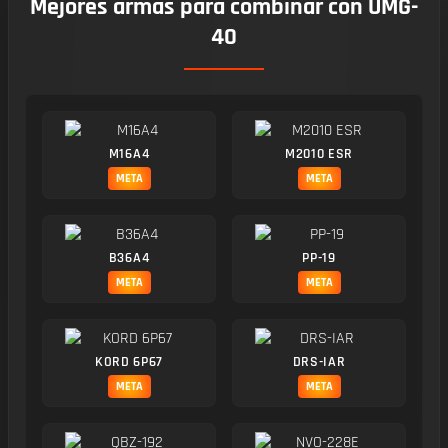
Mejores armas para combinar con UMG-
40
M16A4
M2010 ESR
META
META
B36A4
PP-19
META
META
KORD 6P67
DRS-IAR
META
META