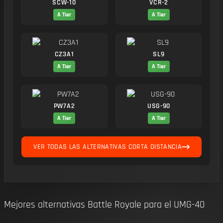
SCW-10
VCR-2
A Tier
A Tier
CZ3A1
SL9
A Tier
A Tier
PW7A2
USG-90
A Tier
A Tier
VER TODAS LAS ALTERNATIVAS CORTA DISTANCIA
Mejores alternativas Battle Royale para el UMG-40