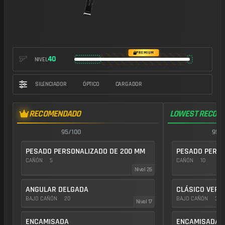
https://img.battlefieldmeta.gg/umg-40_version2/gunFullDisplay
PREMIUM
40
NIVEL
SILENCIADOR
ÓPTICO
CARGADOR
RECOMENDADO
LOWEST RECOIL
95/100
95/1
PESADO PERSONALIZADO DE 200 MM
PESADO PERSO
CAÑÓN
5
CAÑÓN
10
Nivel 26
ANGULAR DELGADA
CLÁSICO VERT
BAJO CAÑÓN
20
BAJO CAÑÓN
35
Nivel 17
ENCAMISADA
ENCAMISADA