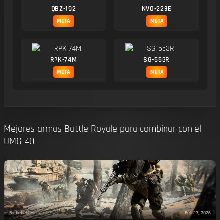
QBZ-192
NVO-228E
META
META
RPK-74M
SG-553R
META
META
Mejores armas Battle Royale para combinar con el
UMG-40
Battlefield Meta
Feb 23, 2026