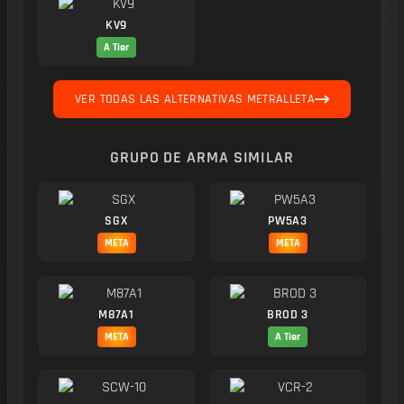
KV9
A Tier
VER TODAS LAS ALTERNATIVAS METRALLETA
GRUPO DE ARMA SIMILAR
SGX
PW5A3
META
META
M87A1
BROD 3
META
A Tier