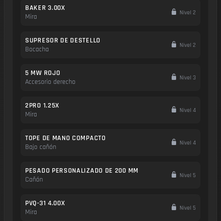
BAKER 3.00X
Nivel 2
Mira
SUPRESOR DE DESTELLO
Nivel 2
Bocacha
5 MW ROJO
Nivel 3
Accesorio derecho
2PRO 1.25X
Nivel 4
Mira
TOPE DE MANO COMPACTO
Nivel 4
Bajo cañón
PESADO PERSONALIZADO DE 200 MM
Nivel 5
Cañón
PVQ-31 4.00X
Nivel 5
Mira