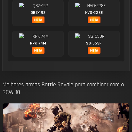
QBZ-192
NVO-228E
META
META
RPK-74M
SG-553R
META
META
Melhores armas Battle Royale para combinar com o
SCW-10