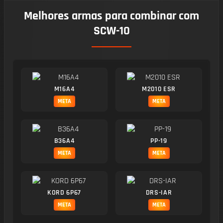
Melhores armas para combinar com
SCW-10
M16A4
M2010 ESR
META
META
B36A4
PP-19
META
META
KORD 6P67
DRS-IAR
META
META