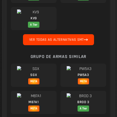
KV9
A Tier
VER TODAS AS ALTERNATIVAS SMT
GRUPO DE ARMAS SIMILAR
SGX
PW5A3
META
META
M87A1
BROD 3
META
A Tier