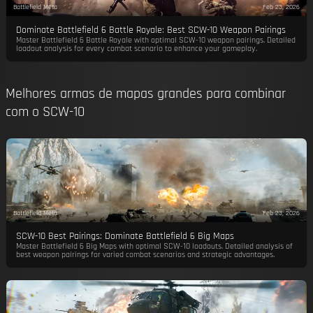
Battlefield Meta
Feb 23, 2026
Dominate Battlefield 6 Battle Royale: Best SCW-10 Weapon Pairings
Master Battlefield 6 Battle Royale with optimal SCW-10 weapon pairings. Detailed
loadout analysis for every combat scenario to enhance your gameplay.
Melhores armas de mapas grandes para combinar
com o SCW-10
Battlefield Meta
Feb 23, 2026
SCW-10 Best Pairings: Dominate Battlefield 6 Big Maps
Master Battlefield 6 Big Maps with optimal SCW-10 loadouts. Detailed analysis of
best weapon pairings for varied combat scenarios and strategic advantages.