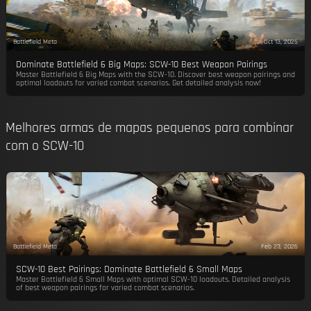
Battlefield Meta
Oct 13, 2025
Dominate Battlefield 6 Big Maps: SCW-10 Best Weapon Pairings
Master Battlefield 6 Big Maps with the SCW-10. Discover best weapon pairings and
optimal loadouts for varied combat scenarios. Get detailed analysis now!
Melhores armas de mapas pequenos para combinar
com o SCW-10
Battlefield Meta
Feb 23, 2026
SCW-10 Best Pairings: Dominate Battlefield 6 Small Maps
Master Battlefield 6 Small Maps with optimal SCW-10 loadouts. Detailed analysis
of best weapon pairings for varied combat scenarios.