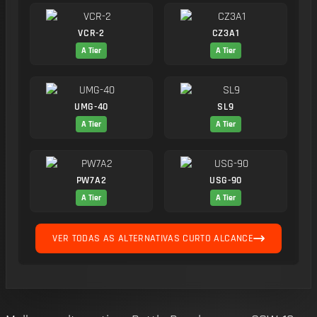
VCR-2
CZ3A1
A Tier
A Tier
UMG-40
SL9
A Tier
A Tier
PW7A2
USG-90
A Tier
A Tier
VER TODAS AS ALTERNATIVAS CURTO ALCANCE