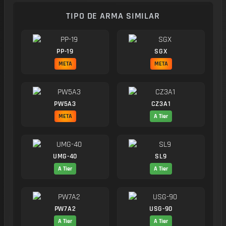
TIPO DE ARMA SIMILAR
PP-19
SGX
META
META
PW5A3
CZ3A1
META
A Tier
UMG-40
SL9
A Tier
A Tier
PW7A2
USG-90
A Tier
A Tier