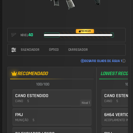
https://img.battlefieldmeta.gg/scw-10_version2/gunFullDisplay
PREMIUM
40
NÍVEL
SILENCIADOR
ÓPTICO
CARREGADOR
DESAFIO OLHOS DE ÁGUA 1
RECOMENDADO
LOWEST RECOIL
100/100
100/
CANO ESTENDIDO
CANO ESTENDI
CANO
5
CANO
5
Nível 1
FMJ
6H64 VERTICA
MUNIÇÃO
5
ACOPLAMENTO INFE