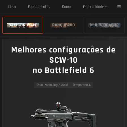
Toggl
Meta
Equipamentos
Camo
Especialidade
BATTLE ROYALE
RANQUEADO
MULTIJOGADOR
Melhores configurações de
SCW-10
no Battlefield 6
Atualizado
: Aug 7, 2026
Temporada 4