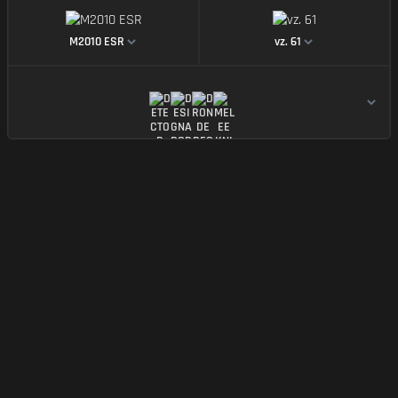
https://img.battlefieldmeta.gg/m2010-esr_version2
https://img.battle
M2010 ESR
vz. 61