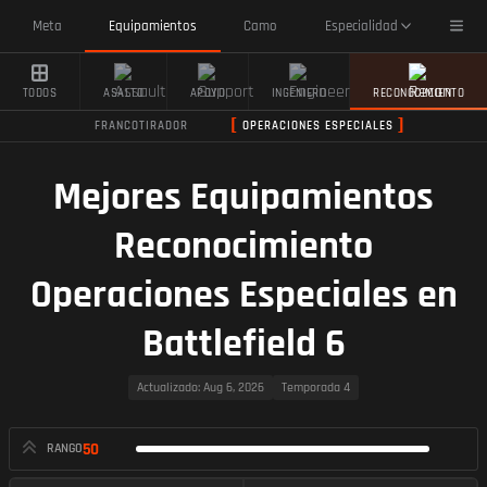
Toggl
Meta
Equipamientos
Camo
Especialidad
TODOS
ASALTO
APOYO
INGENIERO
RECONOCIMIENTO
FRANCOTIRADOR
OPERACIONES ESPECIALES
Mejores Equipamientos
Reconocimiento
Operaciones Especiales en
Battlefield 6
Actualizado
: Aug 6, 2026
Temporada 4
50
RANGO